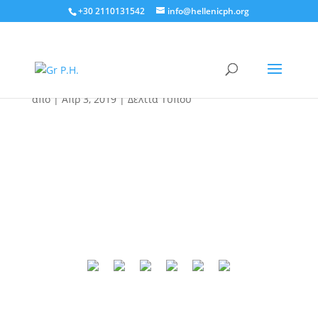
+30 2110131542
info@hellenicph.org
Δελτίο τύπου, 3 Απριλίου
2019
από
|
Απρ 3, 2019
|
Δελτία Τύπου