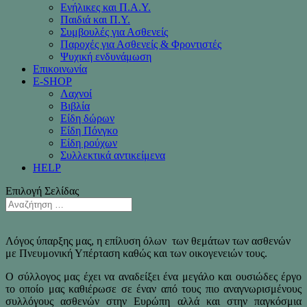
Ενήλικες και Π.Α.Υ.
Παιδιά και Π.Υ.
Συμβουλές για Ασθενείς
Παροχές για Ασθενείς & Φροντιστές
Ψυχική ενδυνάμωση
Επικοινωνία
Ε-SHOP
Λαχνοί
Βιβλία
Είδη δώρων
Είδη Πόνγκο
Είδη ρούχων
Συλλεκτικά αντικείμενα
HELP
Επιλογή Σελίδας
Λόγος ύπαρξης μας, η επίλυση όλων των θεμάτων των ασθενών
με Πνευμονική Υπέρταση καθώς και των οικογενειών τους.
Ο σύλλογος μας έχει να αναδείξει ένα μεγάλο και ουσιώδες έργο
το οποίο μας καθιέρωσε σε έναν από τους πιο αναγνωρισμένους
συλλόγους ασθενών στην Ευρώπη αλλά και στην παγκόσμια