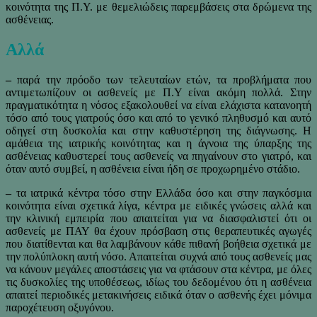
κοινότητα της Π.Υ. με θεμελιώδεις παρεμβάσεις στα δρώμενα της
ασθένειας.
Αλλά
–
παρά την πρόοδο των τελευταίων ετών, τα προβλήματα που
αντιμετωπίζουν οι ασθενείς με Π.Υ είναι ακόμη πολλά. Στην
πραγματικότητα η νόσος εξακολουθεί να είναι ελάχιστα κατανοητή
τόσο από τους γιατρούς όσο και από το γενικό πληθυσμό και αυτό
οδηγεί στη δυσκολία και στην καθυστέρηση της διάγνωσης. Η
αμάθεια της ιατρικής κοινότητας και η άγνοια της ύπαρξης της
ασθένειας καθυστερεί τους ασθενείς να πηγαίνουν στο γιατρό, και
όταν αυτό συμβεί, η ασθένεια είναι ήδη σε προχωρημένο στάδιο.
–
τα ιατρικά κέντρα τόσο στην Ελλάδα όσο και στην παγκόσμια
κοινότητα είναι σχετικά λίγα, κέντρα με ειδικές γνώσεις αλλά και
την κλινική εμπειρία που απαιτείται για να διασφαλιστεί ότι οι
ασθενείς με ΠΑΥ θα έχουν πρόσβαση στις θεραπευτικές αγωγές
που διατίθενται και θα λαμβάνουν κάθε πιθανή βοήθεια σχετικά με
την πολύπλοκη αυτή νόσο. Απαιτείται συχνά από τους ασθενείς μας
να κάνουν μεγάλες αποστάσεις για να φτάσουν στα κέντρα, με όλες
τις δυσκολίες της υποθέσεως, ιδίως του δεδομένου ότι η ασθένεια
απαιτεί περιοδικές μετακινήσεις ειδικά όταν ο ασθενής έχει μόνιμα
παροχέτευση οξυγόνου.