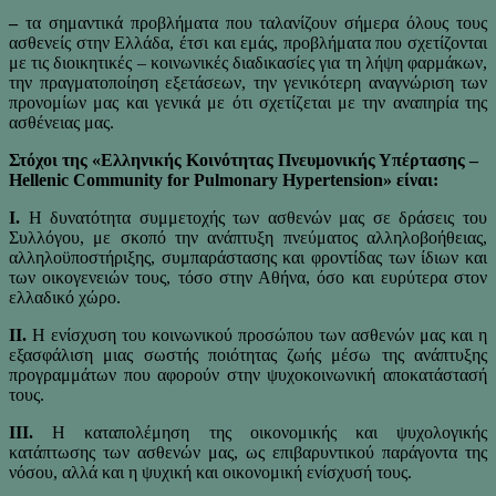
–
τα σημαντικά προβλήματα που ταλανίζουν σήμερα όλους τους
ασθενείς στην Ελλάδα, έτσι και εμάς, προβλήματα που σχετίζονται
με τις διοικητικές – κοινωνικές διαδικασίες για τη λήψη φαρμάκων,
την πραγματοποίηση εξετάσεων, την γενικότερη αναγνώριση των
προνομίων μας και γενικά με ότι σχετίζεται με την αναπηρία της
ασθένειας μας.
Στόχοι της «Ελληνικής Κοινότητας Πνευμονικής Υπέρτασης –
Hellenic Community for Pulmonary Hypertension» είναι:
I.
Η δυνατότητα συμμετοχής των ασθενών μας σε δράσεις του
Συλλόγου, με σκοπό την ανάπτυξη πνεύματος αλληλοβοήθειας,
αλληλοϋποστήριξης, συμπαράστασης και φροντίδας των ίδιων και
των οικογενειών τους, τόσο στην Αθήνα, όσο και ευρύτερα στον
ελλαδικό χώρο.
II.
Η ενίσχυση του κοινωνικού προσώπου των ασθενών μας και η
εξασφάλιση μιας σωστής ποιότητας ζωής μέσω της ανάπτυξης
προγραμμάτων που αφορούν στην ψυχοκοινωνική αποκατάστασή
τους.
III.
Η καταπολέμηση της οικονομικής και ψυχολογικής
κατάπτωσης των ασθενών μας, ως επιβαρυντικού παράγοντα της
νόσου, αλλά και η ψυχική και οικονομική ενίσχυσή τους.