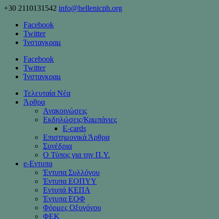
+30 2110131542
info@hellenicph.org
Facebook
Twitter
Ίνσταγκραμ
Facebook
Twitter
Ίνσταγκραμ
Τελευταία Νέα
Άρθρα
Ανακοινώσεις
Εκδηλώσεις/Καμπάνιες
Ε-cards
Επιστημονικά Άρθρα
Συνέδρια
Ο Τύπος για την Π.Υ.
e-Eντυπα
Έντυπα Συλλόγου
Έντυπα ΕΟΠΥΥ
Εντυπά ΚΕΠΑ
Έντυπα ΕΟΦ
Φόρμες Οξυγόνου
ΦΕΚ