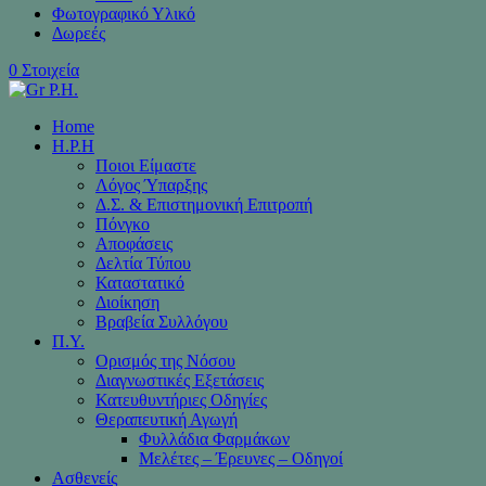
Φωτογραφικό Υλικό
Δωρεές
0 Στοιχεία
Home
H.P.H
Ποιοι Είμαστε
Λόγος Ύπαρξης
Δ.Σ. & Επιστημονική Επιτροπή
Πόνγκο
Αποφάσεις
Δελτία Τύπου
Καταστατικό
Διοίκηση
Βραβεία Συλλόγου
Π.Υ.
Ορισμός της Νόσου
Διαγνωστικές Εξετάσεις
Κατευθυντήριες Οδηγίες
Θεραπευτική Αγωγή
Φυλλάδια Φαρμάκων
Μελέτες – Έρευνες – Οδηγοί
Ασθενείς