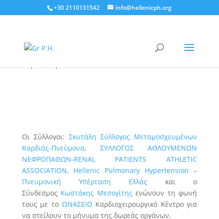
+30 2110131542
info@hellenicph.org
Δώρισε ζωή!
από
|
Νοέ 1, 2019
|
Ανακοινώσεις
,
Εκδηλώσεις/
Καμπάνιες
Οι Σύλλογοι:
Σκυτάλη Σύλλογος Μεταμοσχευμένων
Καρδιάς-Πνεύμονα
,
ΣΥΛΛΟΓΟΣ ΑΘΛΟΥΜΕΝΩΝ
ΝΕΦΡΟΠΑΘΩΝ-RENAL PATIENTS ATHLETIC
ASSOCIATION
,
Hellenic Pulmonary Hypertension –
Πνευμονική Υπέρταση Ελλάς
και ο
Σύνδεσμος
Κωστάκης Μεσογίτης
ενώνουν τη φωνή
τους με το
ΩΝΑΣΕΙΟ
Καρδιοχειρουργικό Κέντρο για
να στείλουν το μήνυμα της δωρεάς οργάνων.