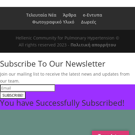
Τελευταία Νέα
Άρθρα
e-Eντυπα
Φωτογραφικό Υλικό
Δωρεές
Hellenic Community for Pulmonary Hypertension ©
All rights reserved 2023 -
Πολιτική απορρήτου
Subscribe To Our Newsletter
Join our mailing list to receive the latest news and updates from
our team.
SUBSCRIBE!
You have Successfully Subscribed!