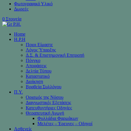
Φωτογραφικό Υλικό
Δωρεές
0 Στοιχεία
Home
H.P.H
Ποιοι Είμαστε
Λόγος Ύπαρξης
Δ.Σ. & Επιστημονική Επιτροπή
Πόνγκο
Αποφάσεις
Δελτία Τύπου
Καταστατικό
Διοίκηση
Βραβεία Συλλόγου
Π.Υ.
Ορισμός της Νόσου
Διαγνωστικές Εξετάσεις
Κατευθυντήριες Οδηγίες
Θεραπευτική Αγωγή
Φυλλάδια Φαρμάκων
Μελέτες – Έρευνες – Οδηγοί
Ασθενείς