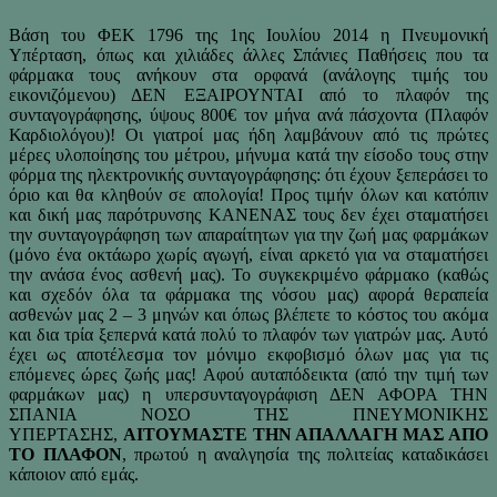
Βάση του ΦΕΚ 1796 της 1ης Ιουλίου 2014 η Πνευμονική
Υπέρταση, όπως και χιλιάδες άλλες Σπάνιες Παθήσεις που τα
φάρμακα τους ανήκουν στα ορφανά (ανάλογης τιμής του
εικονιζόμενου) ΔΕΝ ΕΞΑΙΡΟΥΝΤΑΙ από το πλαφόν της
συνταγογράφησης, ύψους 800€ τον μήνα ανά πάσχοντα (Πλαφόν
Καρδιολόγου)! Οι γιατροί μας ήδη λαμβάνουν από τις πρώτες
μέρες υλοποίησης του μέτρου, μήνυμα κατά την είσοδο τους στην
φόρμα της ηλεκτρονικής συνταγογράφησης: ότι έχουν ξεπεράσει το
όριο και θα κληθούν σε απολογία! Προς τιμήν όλων και κατόπιν
και δική μας παρότρυνσης ΚΑΝΕΝΑΣ τους δεν έχει σταματήσει
την συνταγογράφηση των απαραίτητων για την ζωή μας φαρμάκων
(μόνο ένα οκτάωρο χωρίς αγωγή, είναι αρκετό για να σταματήσει
την ανάσα ένος ασθενή μας). Το συγκεκριμένο φάρμακο (καθώς
και σχεδόν όλα τα φάρμακα της νόσου μας) αφορά θεραπεία
ασθενών μας 2 – 3 μηνών και όπως βλέπετε το κόστος του ακόμα
και δια τρία ξεπερνά κατά πολύ το πλαφόν των γιατρών μας. Αυτό
έχει ως αποτέλεσμα τον μόνιμο εκφοβισμό όλων μας για τις
επόμενες ώρες ζωής μας! Αφού αυταπόδεικτα (από την τιμή των
φαρμάκων μας) η υπερσυνταγογράφιση ΔΕΝ ΑΦΟΡΑ ΤΗΝ
ΣΠΑΝΙΑ ΝΟΣΟ ΤΗΣ ΠΝΕΥΜΟΝΙΚΗΣ
ΥΠΕΡΤΑΣΗΣ,
ΑΙΤΟΥΜΑΣΤΕ ΤΗΝ ΑΠΑΛΛΑΓΗ ΜΑΣ ΑΠΟ
ΤΟ ΠΛΑΦΟΝ
, πρωτού η αναλγησία της πολιτείας καταδικάσει
κάποιον από εμάς.