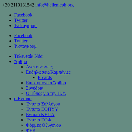
+30 2110131542
info@hellenicph.org
Facebook
Twitter
Ίνσταγκραμ
Facebook
Twitter
Ίνσταγκραμ
Τελευταία Νέα
Άρθρα
Ανακοινώσεις
Εκδηλώσεις/Καμπάνιες
Ε-cards
Επιστημονικά Άρθρα
Συνέδρια
Ο Τύπος για την Π.Υ.
e-Eντυπα
Έντυπα Συλλόγου
Έντυπα ΕΟΠΥΥ
Εντυπά ΚΕΠΑ
Έντυπα ΕΟΦ
Φόρμες Οξυγόνου
ΦΕΚ