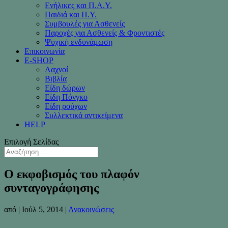
Ενήλικες και Π.Α.Υ.
Παιδιά και Π.Υ.
Συμβουλές για Ασθενείς
Παροχές για Ασθενείς & Φροντιστές
Ψυχική ενδυνάμωση
Επικοινωνία
Ε-SHOP
Λαχνοί
Βιβλία
Είδη δώρων
Είδη Πόνγκο
Είδη ρούχων
Συλλεκτικά αντικείμενα
HELP
Επιλογή Σελίδας
Ο εκφοβισμός του πλαφόν
συνταγογράφησης
από
|
Ιούλ 5, 2014
|
Ανακοινώσεις