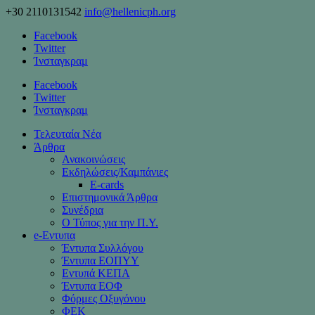
+30 2110131542
info@hellenicph.org
Facebook
Twitter
Ίνσταγκραμ
Facebook
Twitter
Ίνσταγκραμ
Τελευταία Νέα
Άρθρα
Ανακοινώσεις
Εκδηλώσεις/Καμπάνιες
Ε-cards
Επιστημονικά Άρθρα
Συνέδρια
Ο Τύπος για την Π.Υ.
e-Eντυπα
Έντυπα Συλλόγου
Έντυπα ΕΟΠΥΥ
Εντυπά ΚΕΠΑ
Έντυπα ΕΟΦ
Φόρμες Οξυγόνου
ΦΕΚ