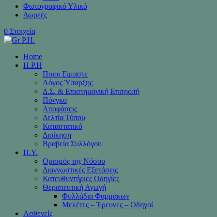
Φωτογραφικό Υλικό
Δωρεές
0 Στοιχεία
Home
H.P.H
Ποιοι Είμαστε
Λόγος Ύπαρξης
Δ.Σ. & Επιστημονική Επιτροπή
Πόνγκο
Αποφάσεις
Δελτία Τύπου
Καταστατικό
Διοίκηση
Βραβεία Συλλόγου
Π.Υ.
Ορισμός της Νόσου
Διαγνωστικές Εξετάσεις
Κατευθυντήριες Οδηγίες
Θεραπευτική Αγωγή
Φυλλάδια Φαρμάκων
Μελέτες – Έρευνες – Οδηγοί
Ασθενείς