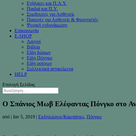
Ενήλικες και Π.Α.Υ.
Παιδιά και Π.Υ.
Συμβουλές για Ασθενείς
Παροχές για Ασθενείς & Φροντιστές
Ψυχική ενδυνάμωση
Επικοινωνία
Ε-SHOP
Λαχνοί
Βιβλία
Είδη δώρων
Είδη Πόνγκο
Είδη ρούχων
Συλλεκτικά αντικείμενα
HELP
Επιλογή Σελίδας
Ο Σπάνιος Μωβ Ελέφαντας Πόνγκο στο Av
από
|
Ιαν 5, 2019
|
Εκδηλώσεις/Καμπάνιες
,
Πόνγκο