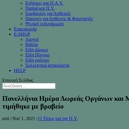
Ενήλικες και Π.Α.Υ.
Παιδιά και Π.Υ.
Συμβουλές για Ασθενείς
Παροχές για Ασθενείς & Φροντιστές
Ψυχική ενδυνάμωση
Επικοινωνία
Ε-SHOP
Λαχνοί
Βιβλία
Είδη δώρων
Είδη Πόνγκο
Είδη ρούχων
Συλλεκτικά αντικείμενα
HELP
Επιλογή Σελίδας
Πανελλήνια Ημέρα Δωρεάς Οργάνων και Μ
τιμήθηκε με βραβείο
από
|
Νοέ 1, 2021
|
Ο Τύπος για την Π.Υ.