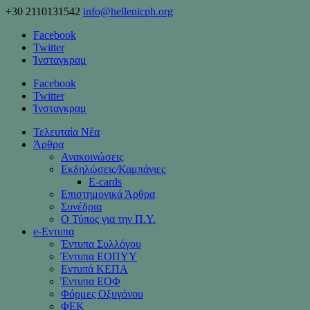
+30 2110131542
info@hellenicph.org
Facebook
Twitter
Ίνσταγκραμ
Facebook
Twitter
Ίνσταγκραμ
Τελευταία Νέα
Άρθρα
Ανακοινώσεις
Εκδηλώσεις/Καμπάνιες
Ε-cards
Επιστημονικά Άρθρα
Συνέδρια
Ο Τύπος για την Π.Υ.
e-Eντυπα
Έντυπα Συλλόγου
Έντυπα ΕΟΠΥΥ
Εντυπά ΚΕΠΑ
Έντυπα ΕΟΦ
Φόρμες Οξυγόνου
ΦΕΚ