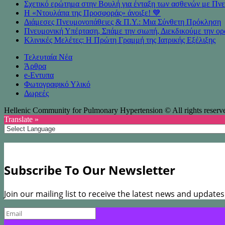
Σχετικό ερώτημα στην Βουλή για ένταξη των ασθενών με 
Η «Ντουλάπα της Προσφοράς» άνοιξε! 💙
Διάμεσες Πνευμονοπάθειες & Π.Υ.: Μια Σύνθετη Πρόκληση
Πνευμονική Υπέρταση, Σπάμε την σιωπή, Διεκδικούμε την ορ
Κλινικές Μελέτες: Η Πρώτη Γραμμή της Ιατρικής Εξέλιξης
Τελευταία Νέα
Άρθρα
e-Eντυπα
Φωτογραφικό Υλικό
Δωρεές
Hellenic Community for Pulmonary Hypertension © All rights reserv
Translate »
Subscribe To Our Newsletter
Join our mailing list to receive the latest news and update