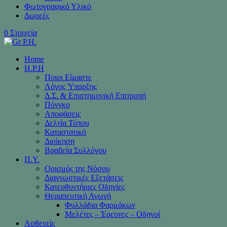
Φωτογραφικό Υλικό
Δωρεές
0 Στοιχεία
Home
H.P.H
Ποιοι Είμαστε
Λόγος Ύπαρξης
Δ.Σ. & Επιστημονική Επιτροπή
Πόνγκο
Αποφάσεις
Δελτία Τύπου
Καταστατικό
Διοίκηση
Βραβεία Συλλόγου
Π.Υ.
Ορισμός της Νόσου
Διαγνωστικές Εξετάσεις
Κατευθυντήριες Οδηγίες
Θεραπευτική Αγωγή
Φυλλάδια Φαρμάκων
Μελέτες – Έρευνες – Οδηγοί
Ασθενείς