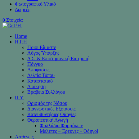
Φωτογραφικό Υλικό
Δωρεές
0 Στοιχεία
Home
H.P.H
Ποιοι Είμαστε
Λόγος Ύπαρξης
Δ.Σ. & Επιστημονική Επιτροπή
Πόνγκο
Αποφάσεις
Δελτία Τύπου
Καταστατικό
Διοίκηση
Βραβεία Συλλόγου
Π.Υ.
Ορισμός της Νόσου
Διαγνωστικές Εξετάσεις
Κατευθυντήριες Οδηγίες
Θεραπευτική Αγωγή
Φυλλάδια Φαρμάκων
Μελέτες – Έρευνες – Οδηγοί
Ασθενείς