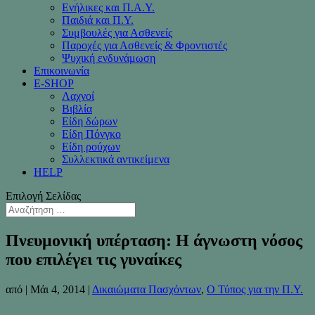
Ενήλικες και Π.Α.Υ.
Παιδιά και Π.Υ.
Συμβουλές για Ασθενείς
Παροχές για Ασθενείς & Φροντιστές
Ψυχική ενδυνάμωση
Επικοινωνία
Ε-SHOP
Λαχνοί
Βιβλία
Είδη δώρων
Είδη Πόνγκο
Είδη ρούχων
Συλλεκτικά αντικείμενα
HELP
Επιλογή Σελίδας
Πνευμονική υπέρταση: Η άγνωστη νόσος
που επιλέγει τις γυναίκες
από
|
Μάι 4, 2014
|
Δικαιώματα Πασχόντων
,
Ο Τύπος για την Π.Υ.