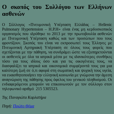
Ο σκοπός του Συλλόγου των Ελλήνων
ασθενών
Ο Σύλλογος «Πνευμονική Υπέρταση Ελλάδας – Hellenic
Pulmonary Hypertension – H.P.H» είναι ένας μη κερδοσκοπικός
οργανισμός που ιδρύθηκε το 2013 με την πρωτοβουλία ασθενών
με Πνευμονική Υπέρταση καθώς και των προσώπων που τους
φροντίζουν. Σκοπός του είναι να εκπροσωπεί τους Έλληνες με
Πνευμονική Αρτηριακή Υπέρταση σε όλους τους φορείς που
σχετίζονται με την πάθηση, να συνδράμει ώστε να εξυπηρετούνται
οι ασθενείς με όλα τα ιατρικά μέσα με τις ιδανικότερες συνθήκες
τόσο για τους ιδίους όσο και για τις οικογένειες τους, να
διασφαλίζει τα ιατρικά και οικονομικά συμφέροντά τους για μια
καλύτερη ζωή σε ό,τι αφορά στη σωματική και ψυχική τους υγεία,
να ευαισθητοποιήσει την ελληνική κοινωνία με γνώμονα την άμεση
αναγνώριση της πάθησης προς όφελος του γενικού πληθυσμού. Οι
ενδιαφερόμενοι μπορούν να επικοινωνούν με τον σύλλογο στον
τηλεφωνικό αριθμό 215 5305523.
Της Παναγιώτα Καρλατήρα
Πηγή:
Πρώτο Θέμα