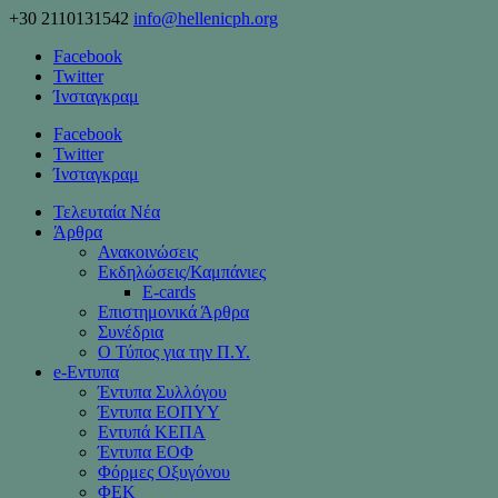
+30 2110131542
info@hellenicph.org
Facebook
Twitter
Ίνσταγκραμ
Facebook
Twitter
Ίνσταγκραμ
Τελευταία Νέα
Άρθρα
Ανακοινώσεις
Εκδηλώσεις/Καμπάνιες
Ε-cards
Επιστημονικά Άρθρα
Συνέδρια
Ο Τύπος για την Π.Υ.
e-Eντυπα
Έντυπα Συλλόγου
Έντυπα ΕΟΠΥΥ
Εντυπά ΚΕΠΑ
Έντυπα ΕΟΦ
Φόρμες Οξυγόνου
ΦΕΚ