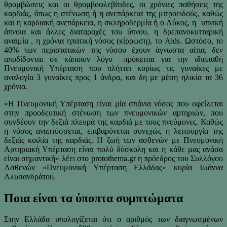
θρομβώσεις και οι θρομβοφλεβίτιδες, οι χρόνιες παθήσεις της
καρδιάς, όπως η στένωση ή η ανεπάρκεια της μιτροειδούς, καθώς
και η καρδιακή ανεπάρκεια, η σκληροδερμία ή ο Λύκος, η υπνική
άπνοια και άλλες διαταραχές του ύπνου, η δρεπανοκυτταρική
αναιμία , η χρόνια ηπατική νόσος (κίρρωση), το Aids. Ωστόσο, το
40% των περιστατικών της νόσου έχουν άγνωστα αίτια, δεν
αποδίδονται σε κάποιον λόγο –πρόκειται για την ιδιοπαθή
Πνευμονική Υπέρταση που πλήττει κυρίως τις γυναίκες με
αναλογία 3 γυναίκες προς 1 άνδρα, και δη με μέση ηλικία τα 36
χρόνια.
«Η Πνευμονική Υπέρταση είναι μία σπάνια νόσος που οφείλεται
στην προοδευτική στένωση των πνευμονικών αρτηριών, που
συνδέουν την δεξιά πλευρά της καρδιά με τους πνεύμονες. Καθώς
η νόσος αναπτύσσεται, επιβαρύνεται συνεχώς η λειτουργία της
δεξιάς κοιλία της καρδιάς. Η ζωή των ασθενών με Πνευμονική
Αρτηριακή Υπέρταση είναι πολύ δύσκολη και η κάθε μας ανάσα
είναι σημαντική» λέει στο protothema.gr η πρόεδρος του Συλλόγου
Ασθενών «Πνευμονική Υπέρταση Ελλάδας» κυρία Ιωάννα
Αλυσανδράτου.
Ποια είναι τα ύποπτα συμπτώματα
Στην Ελλάδα υπολογίζεται ότι ο αριθμός των διαγνωσμένων