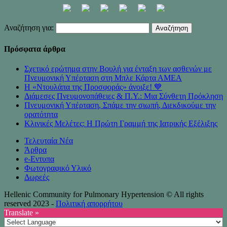
Αναζήτηση για:
Πρόσφατα άρθρα
Σχετικό ερώτημα στην Βουλή για ένταξη των ασθενών με
Πνευμονική Υπέρταση στη Μπλε Κάρτα ΑΜΕΑ
Η «Ντουλάπα της Προσφοράς» άνοιξε! 💙
Διάμεσες Πνευμονοπάθειες & Π.Υ.: Μια Σύνθετη Πρόκληση
Πνευμονική Υπέρταση, Σπάμε την σιωπή, Διεκδικούμε την
ορατότητα
Κλινικές Μελέτες: Η Πρώτη Γραμμή της Ιατρικής Εξέλιξης
Τελευταία Νέα
Άρθρα
e-Eντυπα
Φωτογραφικό Υλικό
Δωρεές
Hellenic Community for Pulmonary Hypertension © All rights
reserved 2023 -
Πολιτική απορρήτου
Translate »