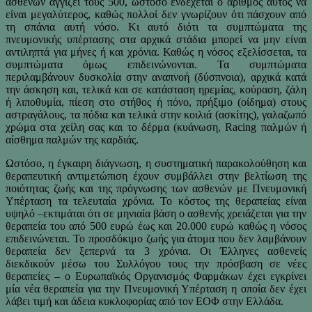
ασθενών αγγίζει τους 500, ωστόσο ενδέχεται ο αριθμός αυτός να
είναι μεγαλύτερος, καθώς πολλοί δεν γνωρίζουν ότι πάσχουν από
τη σπάνια αυτή νόσο. Κι αυτό διότι τα συμπτώματα της
πνευμονικής υπέρτασης στα αρχικά στάδια μπορεί να μην είναι
αντιληπτά για μήνες ή και χρόνια. Καθώς η νόσος εξελίσσεται, τα
συμπτώματα όμως επιδεινώνονται. Τα συμπτώματα
περιλαμβάνουν δυσκολία στην αναπνοή (δύσπνοια), αρχικά κατά
την άσκηση και, τελικά και σε κατάσταση ηρεμίας, κούραση, ζάλη
ή λιποθυμία, πίεση στο στήθος ή πόνο, πρήξιμο (οίδημα) στους
αστραγάλους, τα πόδια και τελικά στην κοιλιά (ασκίτης), γαλαζωπό
χρώμα στα χείλη σας και το δέρμα (κυάνωση, Racing παλμών ή
αίσθημα παλμών της καρδιάς.
Ωστόσο, η έγκαιρη διάγνωση, η συστηματική παρακολούθηση και
θεραπευτική αντιμετώπιση έχουν συμβάλλει στην βελτίωση της
ποιότητας ζωής και της πρόγνωσης των ασθενών με Πνευμονική
Υπέρταση τα τελευταία χρόνια. Το κόστος της θεραπείας είναι
υψηλό –εκτιμάται ότι σε μηνιαία βάση ο ασθενής χρειάζεται για την
θεραπεία του από 500 ευρώ έως και 20.000 ευρώ καθώς η νόσος
επιδεινώνεται. Το προσδόκιμο ζωής για άτομα που δεν λαμβάνουν
θεραπεία δεν ξεπερνά τα 3 χρόνια. Οι Έλληνες ασθενείς
διεκδικούν μέσω του Συλλόγου τους την πρόσβαση σε νέες
θεραπείες – ο Ευρωπαϊκός Οργανισμός Φαρμάκων έχει εγκρίνει
μία νέα θεραπεία για την Πνευμονική Υπέρταση η οποία δεν έχει
λάβει τιμή και άδεια κυκλοφορίας από τον ΕΟΦ στην Ελλάδα.