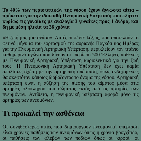
Το 40% των περιστατικών της νόσου έχουν άγνωστα αίτια –
πρόκειται για την ιδιοπαθή Πνευμονική Υπέρταση που πλήττει
κυρίως τις γυναίκες με αναλογία 3 γυναίκες προς 1 άνδρα, και
δη με μέση ηλικία τα 36 χρόνια
«Η ζωή μας μια ανάσα». Αυτές οι πέντε λέξεις, που αποτελούν το
φετινό μήνυμα του εορτασμού της αυριανής Παγκόσμιας Ημέρας
για την Πνευμονική Αρτηριακή Υπέρταση, περικλείουν τον τιτάνιο
καθημερινό αγώνα που δίνουν οι περίπου 500 Έλληνες ασθενείς
με Πνευμονική Αρτηριακή Υπέρταση κυριολεκτικά για την ζωή
τους. Η Πνευμονική Αρτηριακή Υπέρταση δεν έχει καμία
απολύτως σχέση με την αρτηριακή υπέρταση, όπως ενδεχομένως
θα σκεφτόταν κάποιος διαβάζοντας το όνομα της νόσου. Αρτηριακή
υπέρταση είναι η αύξηση της πίεσης του αίματος μέσα στις
αρτηρίες ολόκληρου του σώματος εκτός από τις αρτηρίες των
πνευμόνων. Αντίθετα, η πνευμονική υπέρταση αφορά μόνο τις
αρτηρίες των πνευμόνων.
Τι προκαλεί την ασθένεια
Οι συνηθέστερες αιτίες που δημιουργούν πνευμονική υπέρταση
είναι χρόνιες παθήσεις των πνευμόνων όπως η χρόνια βρογχίτιδα,
οι παθήσεις των φλεβών των ποδιών όπως οι κιρσοί, οι