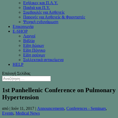
Ενήλικες και Π.Α.Υ.
Παιδιά και Π.Υ.
Συμβουλές για Ασθενείς
Παροχές για Ασθενείς & Φροντιστές
Ψυχική ενδυνάμωση
Επικοινωνία
Ε-SHOP
Λαχνοί
Βιβλία
Είδη δώρων
Είδη Πόνγκο
Είδη ρούχων
Συλλεκτικά αντικείμενα
HELP
Επιλογή Σελίδας
1st Panhellenic Conference on Pulmonary
Hypertension
από
|
Ιούν 11, 2017
|
Announcements
,
Conferences - Seminars
,
Events
,
Medical News