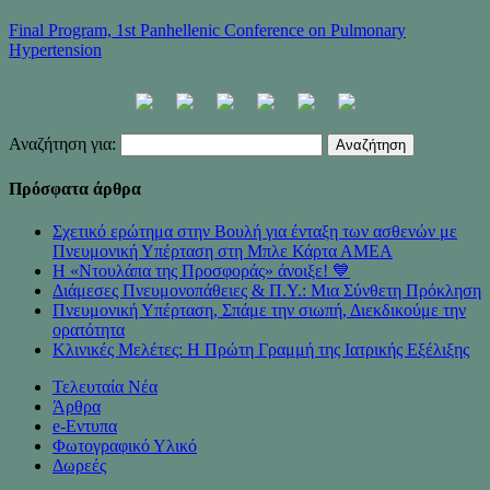
Final Program, 1st Panhellenic Conference on Pulmonary
Hypertension
Αναζήτηση για:
Πρόσφατα άρθρα
Σχετικό ερώτημα στην Βουλή για ένταξη των ασθενών με
Πνευμονική Υπέρταση στη Μπλε Κάρτα ΑΜΕΑ
Η «Ντουλάπα της Προσφοράς» άνοιξε! 💙
Διάμεσες Πνευμονοπάθειες & Π.Υ.: Μια Σύνθετη Πρόκληση
Πνευμονική Υπέρταση, Σπάμε την σιωπή, Διεκδικούμε την
ορατότητα
Κλινικές Μελέτες: Η Πρώτη Γραμμή της Ιατρικής Εξέλιξης
Τελευταία Νέα
Άρθρα
e-Eντυπα
Φωτογραφικό Υλικό
Δωρεές