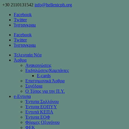
+30 2110131542
info@hellenicph.org
Facebook
Twitter
Ίνσταγκραμ
Facebook
Twitter
Ίνσταγκραμ
Τελευταία Νέα
Άρθρα
Ανακοινώσεις
Εκδηλώσεις/Καμπάνιες
Ε-cards
Επιστημονικά Άρθρα
Συνέδρια
Ο Τύπος για την Π.Υ.
e-Eντυπα
Έντυπα Συλλόγου
Έντυπα ΕΟΠΥΥ
Εντυπά ΚΕΠΑ
Έντυπα ΕΟΦ
Φόρμες Οξυγόνου
ΦΕΚ