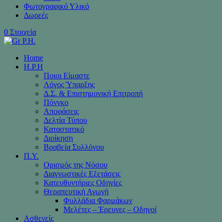
Φωτογραφικό Υλικό
Δωρεές
0 Στοιχεία
Home
H.P.H
Ποιοι Είμαστε
Λόγος Ύπαρξης
Δ.Σ. & Επιστημονική Επιτροπή
Πόνγκο
Αποφάσεις
Δελτία Τύπου
Καταστατικό
Διοίκηση
Βραβεία Συλλόγου
Π.Υ.
Ορισμός της Νόσου
Διαγνωστικές Εξετάσεις
Κατευθυντήριες Οδηγίες
Θεραπευτική Αγωγή
Φυλλάδια Φαρμάκων
Μελέτες – Έρευνες – Οδηγοί
Ασθενείς