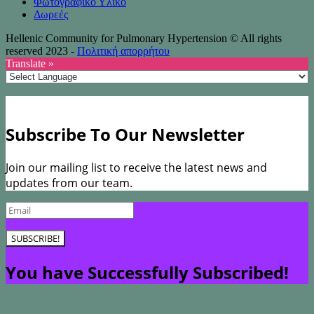
Φωτογραφικό Υλικό
Δωρεές
Hellenic Community for Pulmonary Hypertension © All rights
reserved 2023 -
Πολιτική απορρήτου
Translate »
Subscribe To Our Newsletter
Join our mailing list to receive the latest news and
updates from our team.
SUBSCRIBE!
You have Successfully Subscribed!