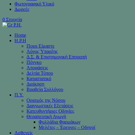
Φωτογραφικό Υλικό
Δωρεές
0 Στοιχεία
Home
H.P.H
Ποιοι Είμαστε
Λόγος Ύπαρξης
Δ.Σ. & Επιστημονική Επιτροπή
Πόνγκο
Αποφάσεις
Δελτία Τύπου
Καταστατικό
Διοίκηση
Βραβεία Συλλόγου
Π.Υ.
Ορισμός της Νόσου
Διαγνωστικές Εξετάσεις
Κατευθυντήριες Οδηγίες
Θεραπευτική Αγωγή
Φυλλάδια Φαρμάκων
Μελέτες – Έρευνες – Οδηγοί
Ασθενείς