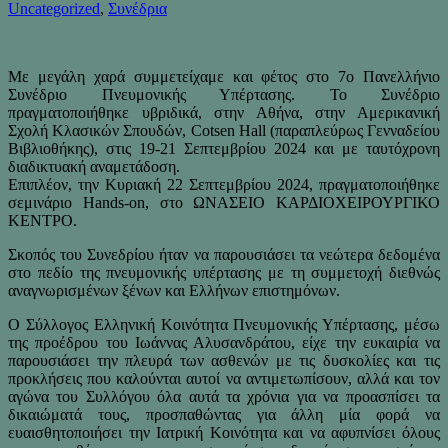
Uncategorized
,
Συνέδρια
Με μεγάλη χαρά συμμετείχαμε και φέτος στο 7ο Πανελλήνιο
Συνέδριο Πνευμονικής Υπέρτασης. Το Συνέδριο
πραγματοποιήθηκε υβριδικά, στην Αθήνα, στην Αμερικανική
Σχολή Κλασικών Σπουδών, Cotsen Hall (παραπλεύρως Γενναδείου
Βιβλιοθήκης), στις 19-21 Σεπτεμβρίου 2024 και με ταυτόχρονη
διαδικτυακή αναμετάδοση.
Επιπλέον, την Κυριακή 22 Σεπτεμβρίου 2024, πραγματοποιήθηκε
σεμινάριο Hands-on, στο ΩΝΑΣΕΙΟ ΚΑΡΔΙΟΧΕΙΡΟΥΡΓΙΚΟ
ΚΕΝΤΡΟ.
Σκοπός του Συνεδρίου ήταν να παρουσιάσει τα νεώτερα δεδομένα
στο πεδίο της πνευμονικής υπέρτασης με τη συμμετοχή διεθνώς
αναγνωρισμένων ξένων και Ελλήνων επιστημόνων.
Ο Σύλλογος Ελληνική Κοινότητα Πνευμονικής Υπέρτασης, μέσω
της προέδρου του Ιωάννας Αλυσανδράτου, είχε την ευκαιρία να
παρουσιάσει την πλευρά των ασθενών με τις δυσκολίες και τις
προκλήσεις που καλούνται αυτοί να αντιμετωπίσουν, αλλά και τον
αγώνα του Συλλόγου όλα αυτά τα χρόνια για να προασπίσει τα
δικαιώματά τους, προσπαθώντας για άλλη μία φορά να
ευαισθητοποιήσει την Ιατρική Κοινότητα και να αφυπνίσει όλους