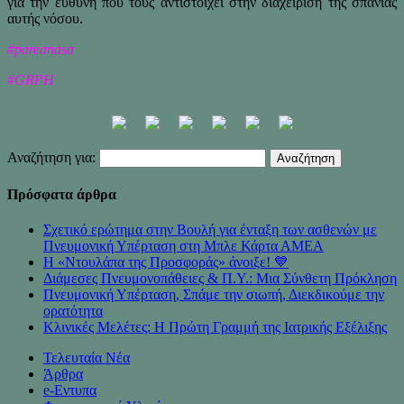
για την ευθύνη που τους αντιστοιχεί στην διαχείριση της σπάνιας
αυτής νόσου.
#pareanasa
#GRPH
Αναζήτηση για:
Πρόσφατα άρθρα
Σχετικό ερώτημα στην Βουλή για ένταξη των ασθενών με
Πνευμονική Υπέρταση στη Μπλε Κάρτα ΑΜΕΑ
Η «Ντουλάπα της Προσφοράς» άνοιξε! 💙
Διάμεσες Πνευμονοπάθειες & Π.Υ.: Μια Σύνθετη Πρόκληση
Πνευμονική Υπέρταση, Σπάμε την σιωπή, Διεκδικούμε την
ορατότητα
Κλινικές Μελέτες: Η Πρώτη Γραμμή της Ιατρικής Εξέλιξης
Τελευταία Νέα
Άρθρα
e-Eντυπα