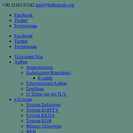
+30 2110131542
info@hellenicph.org
Facebook
Twitter
Ίνσταγκραμ
Facebook
Twitter
Ίνσταγκραμ
Τελευταία Νέα
Άρθρα
Ανακοινώσεις
Εκδηλώσεις/Καμπάνιες
Ε-cards
Επιστημονικά Άρθρα
Συνέδρια
Ο Τύπος για την Π.Υ.
e-Eντυπα
Έντυπα Συλλόγου
Έντυπα ΕΟΠΥΥ
Εντυπά ΚΕΠΑ
Έντυπα ΕΟΦ
Φόρμες Οξυγόνου
ΦΕΚ