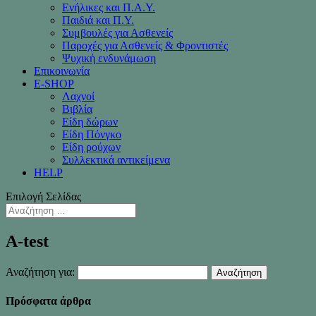
Ενήλικες και Π.Α.Υ.
Παιδιά και Π.Υ.
Συμβουλές για Ασθενείς
Παροχές για Ασθενείς & Φροντιστές
Ψυχική ενδυνάμωση
Επικοινωνία
Ε-SHOP
Λαχνοί
Βιβλία
Είδη δώρων
Είδη Πόνγκο
Είδη ρούχων
Συλλεκτικά αντικείμενα
HELP
Επιλογή Σελίδας
A-test
Αναζήτηση για:
Πρόσφατα άρθρα