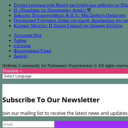
Σχετικό ερώτημα στην Βουλή για ένταξη των ασθενών με 
Η «Ντουλάπα της Προσφοράς» άνοιξε! 💙
Διάμεσες Πνευμονοπάθειες & Π.Υ.: Μια Σύνθετη Πρόκληση
Πνευμονική Υπέρταση, Σπάμε την σιωπή, Διεκδικούμε την ορ
Κλινικές Μελέτες: Η Πρώτη Γραμμή της Ιατρικής Εξέλιξης
Τελευταία Νέα
Άρθρα
e-Eντυπα
Φωτογραφικό Υλικό
Δωρεές
Hellenic Community for Pulmonary Hypertension © All rights reserv
Translate »
Subscribe To Our Newsletter
Join our mailing list to receive the latest news and update