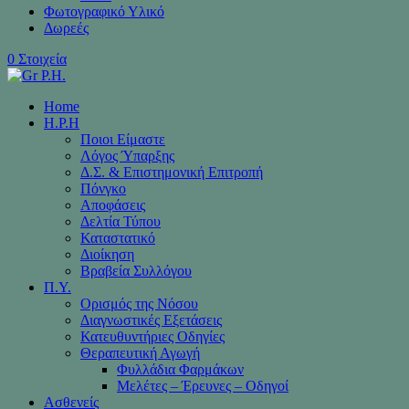
Φωτογραφικό Υλικό
Δωρεές
0 Στοιχεία
Home
H.P.H
Ποιοι Είμαστε
Λόγος Ύπαρξης
Δ.Σ. & Επιστημονική Επιτροπή
Πόνγκο
Αποφάσεις
Δελτία Τύπου
Καταστατικό
Διοίκηση
Βραβεία Συλλόγου
Π.Υ.
Ορισμός της Νόσου
Διαγνωστικές Εξετάσεις
Κατευθυντήριες Οδηγίες
Θεραπευτική Αγωγή
Φυλλάδια Φαρμάκων
Μελέτες – Έρευνες – Οδηγοί
Ασθενείς