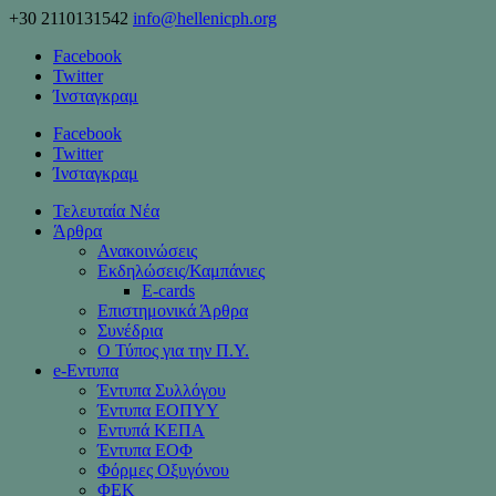
+30 2110131542
info@hellenicph.org
Facebook
Twitter
Ίνσταγκραμ
Facebook
Twitter
Ίνσταγκραμ
Τελευταία Νέα
Άρθρα
Ανακοινώσεις
Εκδηλώσεις/Καμπάνιες
Ε-cards
Επιστημονικά Άρθρα
Συνέδρια
Ο Τύπος για την Π.Υ.
e-Eντυπα
Έντυπα Συλλόγου
Έντυπα ΕΟΠΥΥ
Εντυπά ΚΕΠΑ
Έντυπα ΕΟΦ
Φόρμες Οξυγόνου
ΦΕΚ