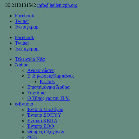
+30 2110131542
info@hellenicph.org
Facebook
Twitter
Ίνσταγκραμ
Facebook
Twitter
Ίνσταγκραμ
Τελευταία Νέα
Άρθρα
Ανακοινώσεις
Εκδηλώσεις/Καμπάνιες
Ε-cards
Επιστημονικά Άρθρα
Συνέδρια
Ο Τύπος για την Π.Υ.
e-Eντυπα
Έντυπα Συλλόγου
Έντυπα ΕΟΠΥΥ
Εντυπά ΚΕΠΑ
Έντυπα ΕΟΦ
Φόρμες Οξυγόνου
ΦΕΚ