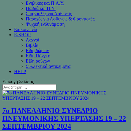
Ενήλικες και Π.Α.Υ.
Παιδιά και Π.Υ.
Συμβουλές για Ασθενείς
Παροχές για Ασθενείς & Φροντιστές
Ψυχική ενδυνάμωση
Επικοινωνία
Ε-SHOP
Λαχνοί
Βιβλία
Είδη δώρων
Είδη Πόνγκο
Είδη ρούχων
Συλλεκτικά αντικείμενα
HELP
Επιλογή Σελίδας
7ο ΠΑΝΕΛΛΗΝΙΟ ΣΥΝΕΔΡΙΟ
ΠΝΕΥΜΟΝΙΚΗΣ ΥΠΕΡΤΑΣΗΣ 19 – 22
ΣΕΠΤΕΜΒΡΙΟΥ 2024