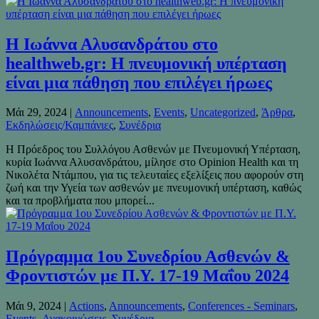
Η Ιωάννα Αλυσανδράτου στο
healthweb.gr: Η πνευμονική υπέρταση
είναι μια πάθηση που επιλέγει ήρωες
Μάι 29, 2024
|
Announcements
,
Events
,
Uncategorized
,
Άρθρα
,
Εκδηλώσεις/Καμπάνιες
,
Συνέδρια
Η Πρόεδρος του Συλλόγου Ασθενών με Πνευμονική Υπέρταση,
κυρία Ιωάννα Αλυσανδράτου, μίλησε στο Opinion Health και τη
Νικολέτα Ντάμπου, για τις τελευταίες εξελίξεις που αφορούν στη
ζωή και την Υγεία των ασθενών με πνευμονική υπέρταση, καθώς
και τα προβλήματα που μπορεί...
Πρόγραμμα 1ου Συνεδρίου Ασθενών &
Φροντιστών με Π.Υ. 17-19 Μαΐου 2024
Μάι 9, 2024
|
Actions
,
Announcements
,
Conferences - Seminars
,
Events
,
Ανακοινώσεις
,
Συνέδρια