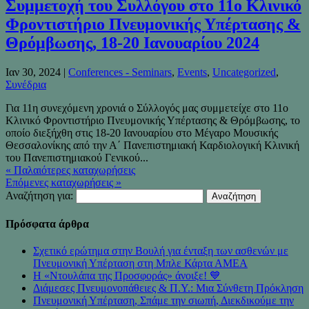
Συμμετοχή του Συλλόγου στο 11ο Κλινικό
Φροντιστήριο Πνευμονικής Υπέρτασης &
Θρόμβωσης, 18-20 Ιανουαρίου 2024
Ιαν 30, 2024
|
Conferences - Seminars
,
Events
,
Uncategorized
,
Συνέδρια
Για 11η συνεχόμενη χρονιά ο Σύλλογός μας συμμετείχε στο 11ο
Κλινικό Φροντιστήριο Πνευμονικής Υπέρτασης & Θρόμβωσης, το
οποίο διεξήχθη στις 18-20 Ιανουαρίου στο Μέγαρο Μουσικής
Θεσσαλονίκης από την Α΄ Πανεπιστημιακή Καρδιολογική Κλινική
του Πανεπιστημιακού Γενικού...
« Παλαιότερες καταχωρήσεις
Επόμενες καταχωρήσεις »
Αναζήτηση για:
Πρόσφατα άρθρα
Σχετικό ερώτημα στην Βουλή για ένταξη των ασθενών με
Πνευμονική Υπέρταση στη Μπλε Κάρτα ΑΜΕΑ
Η «Ντουλάπα της Προσφοράς» άνοιξε! 💙
Διάμεσες Πνευμονοπάθειες & Π.Υ.: Μια Σύνθετη Πρόκληση
Πνευμονική Υπέρταση, Σπάμε την σιωπή, Διεκδικούμε την