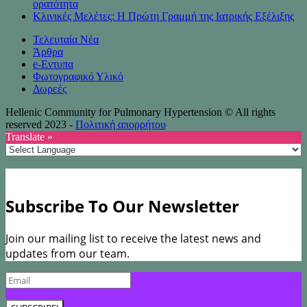
ορατότητα
Κλινικές Μελέτες: Η Πρώτη Γραμμή της Ιατρικής Εξέλιξης
Τελευταία Νέα
Άρθρα
e-Eντυπα
Φωτογραφικό Υλικό
Δωρεές
Hellenic Community for Pulmonary Hypertension © All rights
reserved 2023 -
Πολιτική απορρήτου
Translate »
Subscribe To Our Newsletter
Join our mailing list to receive the latest news and
updates from our team.