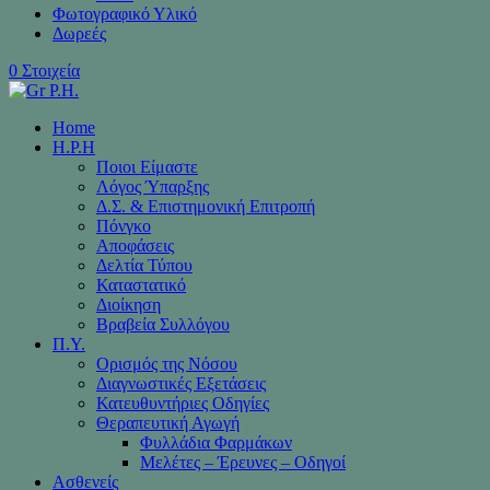
Φωτογραφικό Υλικό
Δωρεές
0 Στοιχεία
Home
H.P.H
Ποιοι Είμαστε
Λόγος Ύπαρξης
Δ.Σ. & Επιστημονική Επιτροπή
Πόνγκο
Αποφάσεις
Δελτία Τύπου
Καταστατικό
Διοίκηση
Βραβεία Συλλόγου
Π.Υ.
Ορισμός της Νόσου
Διαγνωστικές Εξετάσεις
Κατευθυντήριες Οδηγίες
Θεραπευτική Αγωγή
Φυλλάδια Φαρμάκων
Μελέτες – Έρευνες – Οδηγοί
Ασθενείς