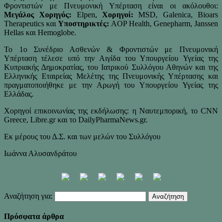
Φροντιστών με Πνευμονική Υπέρταση είναι οι ακόλουθοι:
Μεγάλος Χορηγός:
Elpen,
Χορηγοί:
MSD, Galenica, Bioars
Therapeutics και
Υποστηρικτές:
AOP Health, Genepharm, Janssen
Hellas και Hemoglobe.
Το 1ο Συνέδριο Ασθενών & Φροντιστών με Πνευμονική
Υπέρταση τέλεσε υπό την Αιγίδα του Υπουργείου Υγείας της
Κυπριακής Δημοκρατίας, του Ιατρικού Συλλόγου Αθηνών και της
Ελληνικής Εταιρείας Μελέτης της Πνευμονικής Υπέρτασης και
πραγματοποιήθηκε με την Αρωγή του Υπουργείου Υγείας της
Ελλάδας.
Χορηγοί επικοινωνίας της εκδήλωσης: η Ναυτεμπορική, το CNN
Greece, Libre.gr και το DailyPharmaNews.gr.
Εκ μέρους του Δ.Σ. και των μελών του Συλλόγου
Ιωάννα Αλυσανδράτου
Αναζήτηση για:
Πρόσφατα άρθρα