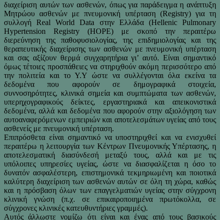
διαχείριση αυτών των ασθενών, όπως για παράδειγμα η ανάπτυξη
Μητρώου ασθενών με πνευμονική υπέρταση (Registry) για τη
συλλογή Real World Data στην Ελλάδα (Hellenic Pulmonary
Hypertension Registry (HOPE) με σκοπό την περαιτέρω
διερεύνηση της παθοφυσιολογίας, της επιδημιολογίας και της
θεραπευτικής διαχείρισης των ασθενών με πνευμονική υπέρταση
και σας αξίζουν θερμά συγχαρητήρια γι’ αυτό. Είναι σημαντικό
όμως τέτοιες προσπάθειες να στηριχθούν ακόμη περισσότερο από
την πολιτεία και το Υ.Υ ώστε να συλλέγονται όλα εκείνα τα
δεδομένα που αφορούν σε δημογραφικά στοιχεία,
συννοσηρότητες, κλινικά σημεία και συμπτώματα των ασθενών,
υπερηχογραφικούς δείκτες, εργαστηριακά και απεικονιστικά
δεδομένα, αλλά και δεδομένα που αφορούν στην αξιολόγηση των
αυτοαναφερόμενων εμπειριών και αποτελεσμάτων υγείας από τους
ασθενείς με πνευμονική υπέρταση.
Επιπρόσθετα είναι σημαντικό να υποστηριχθεί και να ενισχυθεί
περαιτέρω η λειτουργία των Κέντρων Πνευμονικής Υπέρτασης, η
αποτελεσματική διασύνδεσή μεταξύ τους, αλλά και με τις
υπόλοιπες υπηρεσίες υγείας, ώστε να διασφαλίζεται η όσο το
δυνατόν ασφαλέστερη, επιστημονικά τεκμηριωμένη και ποιοτικά
καλύτερη διαχείριση των ασθενών αυτών σε όλη τη χώρα, καθώς
και η πρόσβαση όλων των επαγγελματιών υγείας στην σύγχρονη
κλινική γνώση (π.χ. σε επικαιροποιημένα πρωτόκολλα, σε
σύγχρονες κλινικές κατευθυντήριες γραμμές).
Αυτός άλλωστε νομίζω ότι είναι και ένας από τους βασικούς