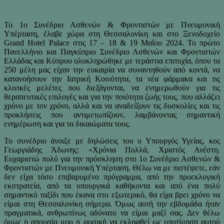
Το 1ο Συνέδριο Ασθενών & Φροντιστών με Πνευμονική
Υπέρταση, έλαβε χώρα στη Θεσσαλονίκη και στο Ξενοδοχείο
Grand Hotel Palace στις 17 – 18 & 19 Μαΐου 2024. Το πρώτο
Πανελλήνιο και Παγκύπριο Συνέδριο Ασθενών και Φροντιστών
Ελλάδας και Κύπρου ολοκληρώθηκε με τεράστια επιτυχία, όπου τα
250 μέλη μας είχαν την ευκαιρία να συναντηθούν από κοντά, να
κατανοήσουν την Ιατρική Κοινότητα, τα νέα φάρμακα και τις
κλινικές μελέτες που διεξάγονται, να ενημερωθούν για τις
θεραπευτικές επιλογές και για την ποιότητα ζωής τους, που αλλάζει
χρόνο με τον χρόνο, αλλά και να αναδείξουν τις δυσκολίες και τις
προκλήσεις που αντιμετωπίζουν, λαμβάνοντας σημαντική
ενημέρωση και για τα δικαιώματα τους.
Το συνέδριο άνοιξε με δηλώσεις του ο Υπουργός Υγείας, κος
Γεωργιάδης Άδωνης: «Χρόνια Πολλά, Χριστός Ανέστη.
Ευχαριστώ πολύ για την πρόσκληση στο 1ο Συνέδριο Ασθενών &
Φροντιστών με Πνευμονική Υπέρταση. Θέλω να με πιστέψετε, εάν
δεν είχα τόσο επιβαρυμένο πρόγραμμα, από την προεκλογική
εκστρατεία, από τα υπουργικά καθήκοντα και από ένα πολύ
σημαντικό ταξίδι που έκανα στο εξωτερικό, θα είχα βρει χρόνο να
είμαι στη Θεσσαλονίκη σήμερα. Όμως αυτή την εβδομάδα ήταν
πραγματικά, ανθρωπίνως αδύνατο να είμαι μαζί σας. Δεν θέλω
όμως η απουσία μου η φυσική να εκληφθεί ως υποτίμηση αυτού