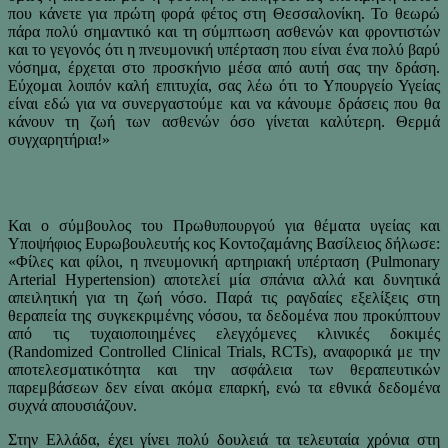
που κάνετε για πρώτη φορά φέτος στη Θεσσαλονίκη. Το θεωρώ
πάρα πολύ σημαντικό και τη σύμπτωση ασθενών και φροντιστών
και το γεγονός ότι η πνευμονική υπέρταση που είναι ένα πολύ βαρύ
νόσημα, έρχεται στο προσκήνιο μέσα από αυτή σας την δράση.
Εύχομαι λοιπόν καλή επιτυχία, σας λέω ότι το Υπουργείο Υγείας
είναι εδώ για να συνεργαστούμε και να κάνουμε δράσεις που θα
κάνουν τη ζωή των ασθενών όσο γίνεται καλύτερη. Θερμά
συγχαρητήρια!»
Και ο σύμβουλος του Πρωθυπουργού για θέματα υγείας και
Υποψήφιος Ευρωβουλευτής κος Κοντοζαμάνης Βασίλειος δήλωσε:
«Φίλες και φίλοι, η πνευμονική αρτηριακή υπέρταση (Pulmonary
Arterial Hypertension) αποτελεί μία σπάνια αλλά και δυνητικά
απειλητική για τη ζωή νόσο. Παρά τις ραγδαίες εξελίξεις στη
θεραπεία της συγκεκριμένης νόσου, τα δεδομένα που προκύπτουν
από τις τυχαιοποιημένες ελεγχόμενες κλινικές δοκιμές
(Randomized Controlled Clinical Trials, RCTs), αναφορικά με την
αποτελεσματικότητα και την ασφάλεια των θεραπευτικών
παρεμβάσεων δεν είναι ακόμα επαρκή, ενώ τα εθνικά δεδομένα
συχνά απουσιάζουν.
Στην Ελλάδα, έχει γίνει πολύ δουλειά τα τελευταία χρόνια στη