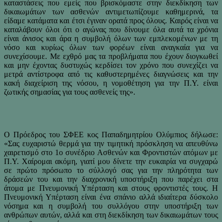
καταστάσεις που εμείς που βρισκόμαστε στην διεκδίκηση των
δικαιωμάτων των ασθενών αντιμετωπίζουμε καθημερινά, τα
είδαμε κατάματα και έτσι έγιναν ορατά προς όλους. Καιρός είναι να
καταλάβουν όλοι ότι ο αγώνας που δίνουμε όλα αυτά τα χρόνια
είναι άνισος και άρα η συμβολή όλων των εμπλεκομένων με τη
νόσο και κυρίως όλων των φορέων είναι αναγκαία για να
συνεχίσουμε. Με εχθρό μας τα προβλήματα που έχουν διογκωθεί
και μην έχοντας δυστυχώς κερδίσει τον χρόνο που συνεχίζει να
μετρά αντίστροφα από τις καθυστερημένες διαγνώσεις και την
κακή διαχείριση της νόσου, η νομοθέτηση για την Π.Υ. είναι
ζωτικής σημασίας για τους ασθενείς της».
Ο Πρόεδρος του ΣΦΕΕ κος Παπαδημητρίου Ολύμπιος δήλωσε:
«Σας ευχαριστώ θερμά για την τιμητική πρόσκληση να απευθύνω
χαιρετισμό στο 1ο συνέδριο Ασθενών και Φροντιστών ατόμων με
Π.Υ. Χαίρομαι ακόμη, γιατί μου δίνετε την ευκαιρία να συγχαρώ
σε πρώτο πρόσωπο το σύλλογό σας για την πληρότητα των
δράσεών του και την διαχρονική υποστήριξη που παρέχει στα
άτομα με Πνευμονική Υπέρταση και στους φροντιστές τους. Η
Πνευμονική Υπέρταση είναι ένα σπάνιο αλλά ιδιαίτερα δύσκολο
νόσημα και η συμβολή του συλλόγου στην υποστήριξη των
ανθρώπων αυτών, αλλά και στη διεκδίκηση των δικαιωμάτων τους