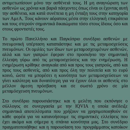
αντιμετωπίσουν μόνο την ασθένειά τους. Η μη αναγνώριση των
ασθενών ως χρόνια και βαριά πάσχοντες όπως είναι οι έχοντας αυτή
την ασθένεια, και κατά συνέπεια η μη ένταξη τους στην κατηγορία
των ΑμεΑ, Τους κάνουν αόρατους μέσα στην ελληνική επικράτεια
και τους στερούν σημαντικά δικαιώματα τόσο στους ίδιους όσο και
στους φροντιστές τους.
Το πρώτο Πανελλήνιο και Παγκύπριο συνέδριο ασθενών με
πνευμονική υπέρταση καταπιάστηκε και με τις μεταμοσχεύσεις
πνευμόνων. Οι ομιλίες των ίδιων των μεταμοσχευμένων ασθενών,
αλλά και των γιατρών έφεραν στο προσκήνιο την σημαντική
έλλειψη γύρω από τις μεταμοσχεύσεις και την ενημέρωση. Η
ενημέρωση κρίθηκε αναγκαία από και προς τους γιατρούς, από και
προς τους ασθενείς, από και προς όλη την πολιτεία και το ευρύ
κοινό, ώστε να μπορέσει η κοινότητα των μεταμοσχεύσεων να
γίνει καλύτερη και δυνατότερη για να έχουν όλοι οι ασθενείς στο
μέλλον άμεση πρόσβαση και σε σωστό χρόνο σε μία
μεταμόσχευση πνευμόνων.
Στο συνέδριο παρουσιάστηκε και η μελέτη που εκπόνησε ο
σύλλογος σε συνεργασία με την IQVIA η οποία ανέδειξε
σημαντικά αποτελέσματα που χρήζουν να χρησιμοποιηθούν σε
κάθε φορέα για να κατανοήσουμε τις σημαντικές ελλείψεις που
έχει ακόμα και σήμερα η σπάνια κοινότητα μας. Στο συνέδριο
πραγματοποιήθηκε και η παρουσίαση του προγράμματος κατοίκον