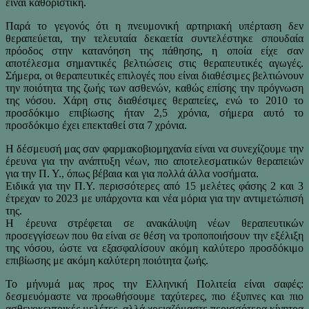
είναι καθοριστική.
Παρά το γεγονός ότι η πνευμονική αρτηριακή υπέρταση δεν
θεραπεύεται, την τελευταία δεκαετία συντελέστηκε σπουδαία
πρόοδος στην κατανόηση της πάθησης, η οποία είχε σαν
αποτέλεσμα σημαντικές βελτιώσεις στις θεραπευτικές αγωγές.
Σήμερα, οι θεραπευτικές επιλογές που είναι διαθέσιμες βελτιώνουν
την ποιότητα της ζωής των ασθενών, καθώς επίσης την πρόγνωση
της νόσου. Χάρη στις διαθέσιμες θεραπείες, ενώ το 2010 το
προσδόκιμο επιβίωσης ήταν 2,5 χρόνια, σήμερα αυτό το
προσδόκιμο έχει επεκταθεί στα 7 χρόνια.
Η δέσμευσή μας σαν φαρμακοβιομηχανία είναι να συνεχίζουμε την
έρευνα για την ανάπτυξη νέων, πιο αποτελεσματικών θεραπειών
για την Π. Υ., όπως βέβαια και για πολλά άλλα νοσήματα.
Ειδικά για την Π.Υ. περισσότερες από 15 μελέτες φάσης 2 και 3
έτρεχαν το 2023 με υπάρχοντα και νέα μόρια για την αντιμετώπισή
της.
Η έρευνα στρέφεται σε ανακάλυψη νέων θεραπευτικών
προσεγγίσεων που θα είναι σε θέση να τροποποιήσουν την εξέλιξη
της νόσου, ώστε να εξασφαλίσουν ακόμη καλύτερο προσδόκιμο
επιβίωσης με ακόμη καλύτερη ποιότητα ζωής.
Το μήνυμά μας προς την Ελληνική Πολιτεία είναι σαφές:
δεσμευόμαστε να προωθήσουμε ταχύτερες, πιο έξυπνες και πιο
ασθενοκεντρικές μελέτες, αλλά χρειαζόμαστε περισσότερα κίνητρα