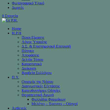
Φωτογραφικό Υλικό
Δωρεές
0 Στοιχεία
Home
H.P.H
Ποιοι Είμαστε
Λόγος Ύπαρξης
Δ.Σ. & Επιστημονική Επιτροπή
Πόνγκο
Αποφάσεις
Δελτία Τύπου
Καταστατικό
Διοίκηση
Βραβεία Συλλόγου
Π.Υ.
Ορισμός της Νόσου
Διαγνωστικές Εξετάσεις
Κατευθυντήριες Οδηγίες
Θεραπευτική Αγωγή
Φυλλάδια Φαρμάκων
Μελέτες – Έρευνες – Οδηγοί
Ασθενείς