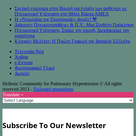
Σχετικό ερώτημα στην Βουλή για ένταξη των ασθενών με
Πνευμονική Υπέρταση στη Μπλε Κάρτα ΑΜΕΑ
Η «Ντουλάπα της Προσφοράς» άνοιξε! 💙
Διάμεσες Πνευμονοπάθειες & Π.Υ.: Μια Σύνθετη Πρόκληση
Πνευμονική Υπέρταση, Σπάμε την σιωπή, Διεκδικούμε την
ορατότητα
Κλινικές Μελέτες: Η Πρώτη Γραμμή της Ιατρικής Εξέλιξης
Τελευταία Νέα
Άρθρα
e-Eντυπα
Φωτογραφικό Υλικό
Δωρεές
Hellenic Community for Pulmonary Hypertension © All rights
reserved 2023 -
Πολιτική απορρήτου
Translate »
Subscribe To Our Newsletter