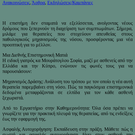
Ανακοινώσεις
,
Άρθρα
,
Εκδηλώσεις/Καμπάνιες
Η επιστήμη δεν σταματά να εξελίσσεται, ανοίγοντας νέους
δρόμους που ξεπερνούν τη διαχείριση των συμπτωμάτων. Σήμερα,
μιλάμε για θεραπείες που στοχεύουν απευθείας στους
παθολογικούς μηχανισμούς της νόσου, προσφέροντας μια νέα
προοπτική για το μέλλον.
Μια Διεθνής Επιστημονική Ματιά
Η ειδική γιατρός κα Μουράτογλου Σοφία, μαζί με ασθενείς από την
Ελλάδα και την Κύπρο, ενώνουν τις φωνές τους για να
παρουσιάσουν:
Μηχανισμός Δράσης: Ανάλυση του τρόπου με τον οποίο η νέα αυτή
θεραπεία παρεμβαίνει στη νόσο. Πώς τα παγκόσμια επιστημονικά
δεδομένα μεταφράζονται σε ελπίδα για τον κάθε ασθενή
ξεχωριστά.
Από το Εργαστήριο στην Καθημερινότητα: Όλα όσα πρέπει να
γνωρίζετε για την πρακτική πλευρά της θεραπείας, από τις ενδείξεις
έως την εφαρμογή της.
Ασφαλής Αυτοχορήγηση: Εκπαίδευση στην πράξη. Μάθετε πώς η
σωστή και ασφαλής αυτοχορήγηση δίνει στον ασθενή την