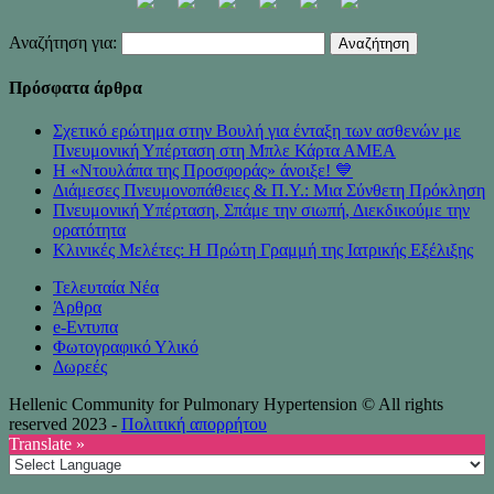
Αναζήτηση για:
Πρόσφατα άρθρα
Σχετικό ερώτημα στην Βουλή για ένταξη των ασθενών με
Πνευμονική Υπέρταση στη Μπλε Κάρτα ΑΜΕΑ
Η «Ντουλάπα της Προσφοράς» άνοιξε! 💙
Διάμεσες Πνευμονοπάθειες & Π.Υ.: Μια Σύνθετη Πρόκληση
Πνευμονική Υπέρταση, Σπάμε την σιωπή, Διεκδικούμε την
ορατότητα
Κλινικές Μελέτες: Η Πρώτη Γραμμή της Ιατρικής Εξέλιξης
Τελευταία Νέα
Άρθρα
e-Eντυπα
Φωτογραφικό Υλικό
Δωρεές
Hellenic Community for Pulmonary Hypertension © All rights
reserved 2023 -
Πολιτική απορρήτου
Translate »