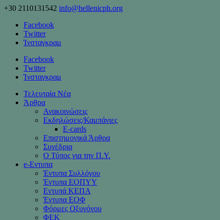
+30 2110131542
info@hellenicph.org
Facebook
Twitter
Ίνσταγκραμ
Facebook
Twitter
Ίνσταγκραμ
Τελευταία Νέα
Άρθρα
Ανακοινώσεις
Εκδηλώσεις/Καμπάνιες
Ε-cards
Επιστημονικά Άρθρα
Συνέδρια
Ο Τύπος για την Π.Υ.
e-Eντυπα
Έντυπα Συλλόγου
Έντυπα ΕΟΠΥΥ
Εντυπά ΚΕΠΑ
Έντυπα ΕΟΦ
Φόρμες Οξυγόνου
ΦΕΚ