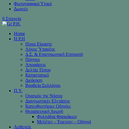
Φωτογραφικό Υλικό
Δωρεές
0 Στοιχεία
Home
H.P.H
Ποιοι Είμαστε
Λόγος Ύπαρξης
Δ.Σ. & Επιστημονική Επιτροπή
Πόνγκο
Αποφάσεις
Δελτία Τύπου
Καταστατικό
Διοίκηση
Βραβεία Συλλόγου
Π.Υ.
Ορισμός της Νόσου
Διαγνωστικές Εξετάσεις
Κατευθυντήριες Οδηγίες
Θεραπευτική Αγωγή
Φυλλάδια Φαρμάκων
Μελέτες – Έρευνες – Οδηγοί
Ασθενείς