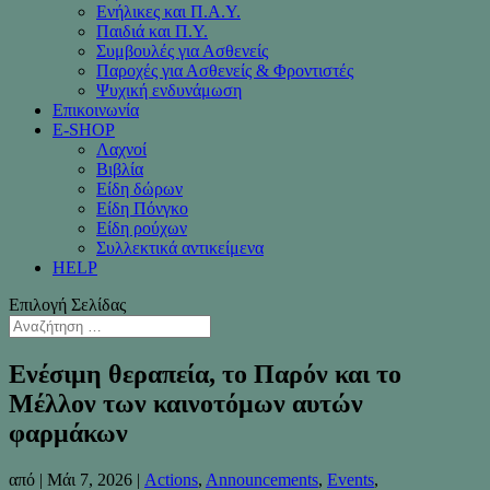
Ενήλικες και Π.Α.Υ.
Παιδιά και Π.Υ.
Συμβουλές για Ασθενείς
Παροχές για Ασθενείς & Φροντιστές
Ψυχική ενδυνάμωση
Επικοινωνία
Ε-SHOP
Λαχνοί
Βιβλία
Είδη δώρων
Είδη Πόνγκο
Είδη ρούχων
Συλλεκτικά αντικείμενα
HELP
Επιλογή Σελίδας
Ενέσιμη θεραπεία, το Παρόν και το
Μέλλον των καινοτόμων αυτών
φαρμάκων
από
|
Μάι 7, 2026
|
Actions
,
Announcements
,
Events
,