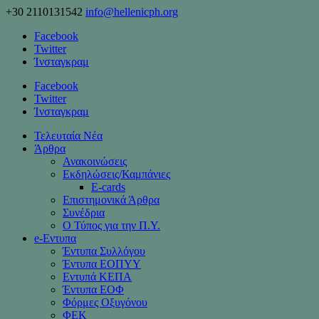
+30 2110131542
info@hellenicph.org
Facebook
Twitter
Ίνσταγκραμ
Facebook
Twitter
Ίνσταγκραμ
Τελευταία Νέα
Άρθρα
Ανακοινώσεις
Εκδηλώσεις/Καμπάνιες
Ε-cards
Επιστημονικά Άρθρα
Συνέδρια
Ο Τύπος για την Π.Υ.
e-Eντυπα
Έντυπα Συλλόγου
Έντυπα ΕΟΠΥΥ
Εντυπά ΚΕΠΑ
Έντυπα ΕΟΦ
Φόρμες Οξυγόνου
ΦΕΚ