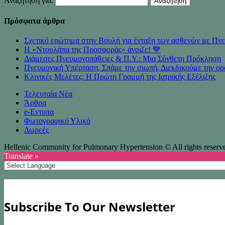
Αναζήτηση για:
Πρόσφατα άρθρα
Σχετικό ερώτημα στην Βουλή για ένταξη των ασθενών με 
Η «Ντουλάπα της Προσφοράς» άνοιξε! 💙
Διάμεσες Πνευμονοπάθειες & Π.Υ.: Μια Σύνθετη Πρόκληση
Πνευμονική Υπέρταση, Σπάμε την σιωπή, Διεκδικούμε την ορ
Κλινικές Μελέτες: Η Πρώτη Γραμμή της Ιατρικής Εξέλιξης
Τελευταία Νέα
Άρθρα
e-Eντυπα
Φωτογραφικό Υλικό
Δωρεές
Hellenic Community for Pulmonary Hypertension © All rights reserv
Translate »
Subscribe To Our Newsletter