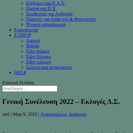
Ενήλικες και Π.Α.Υ.
Παιδιά και Π.Υ.
Συμβουλές για Ασθενείς
Παροχές για Ασθενείς & Φροντιστές
Ψυχική ενδυνάμωση
Επικοινωνία
Ε-SHOP
Λαχνοί
Βιβλία
Είδη δώρων
Είδη Πόνγκο
Είδη ρούχων
Συλλεκτικά αντικείμενα
HELP
Επιλογή Σελίδας
Γενική Συνέλευση 2022 – Εκλογές Δ.Σ.
από
|
Μαρ 9, 2022
|
Ανακοινώσεις
,
Διοίκηση