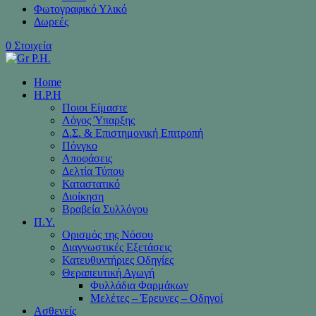
Φωτογραφικό Υλικό
Δωρεές
0 Στοιχεία
Home
H.P.H
Ποιοι Είμαστε
Λόγος Ύπαρξης
Δ.Σ. & Επιστημονική Επιτροπή
Πόνγκο
Αποφάσεις
Δελτία Τύπου
Καταστατικό
Διοίκηση
Βραβεία Συλλόγου
Π.Υ.
Ορισμός της Νόσου
Διαγνωστικές Εξετάσεις
Κατευθυντήριες Οδηγίες
Θεραπευτική Αγωγή
Φυλλάδια Φαρμάκων
Μελέτες – Έρευνες – Οδηγοί
Ασθενείς