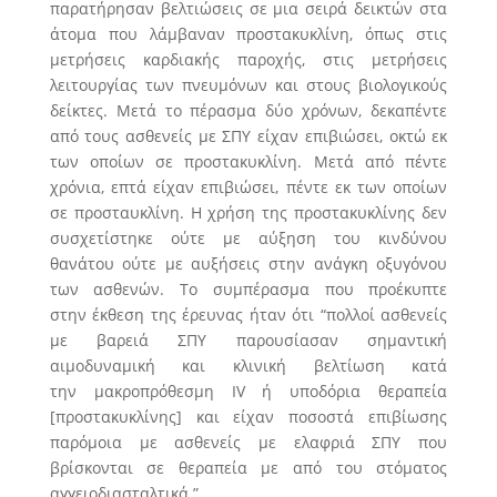
παρατήρησαν βελτιώσεις σε μια σειρά δεικτών στα
άτομα που λάμβαναν προστακυκλίνη, όπως στις
μετρήσεις καρδιακής παροχής, στις μετρήσεις
λειτουργίας των πνευμόνων και στους βιολογικούς
δείκτες. Μετά το πέρασμα δύο χρόνων, δεκαπέντε
από τους ασθενείς με ΣΠΥ είχαν επιβιώσει, οκτώ εκ
των οποίων σε προστακυκλίνη. Μετά από πέντε
χρόνια, επτά είχαν επιβιώσει, πέντε εκ των οποίων
σε προσταυκλίνη. Η χρήση της προστακυκλίνης δεν
συσχετίστηκε ούτε με αύξηση του κινδύνου
θανάτου ούτε με αυξήσεις στην ανάγκη οξυγόνου
των ασθενών. Το συμπέρασμα που προέκυπτε
στην έκθεση της έρευνας ήταν ότι “πολλοί ασθενείς
με βαρειά ΣΠΥ παρουσίασαν σημαντική
αιμοδυναμική και κλινική βελτίωση κατά
την μακροπρόθεσμη IV ή υποδόρια θεραπεία
[προστακυκλίνης] και είχαν ποσοστά επιβίωσης
παρόμοια με ασθενείς με ελαφριά ΣΠΥ που
βρίσκονται σε θεραπεία με από του στόματος
αγγειοδιασταλτικά.”