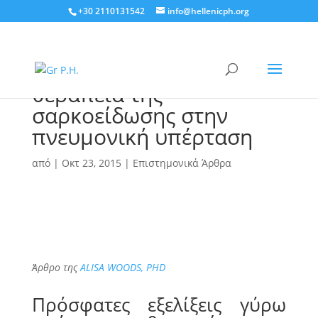
+30 2110131542
info@hellenicph.org
Η χρησιμότητα της
προστακυκλίνης στην
θεραπεία της
σαρκοείδωσης στην
πνευμονική υπέρταση
από
|
Οκτ 23, 2015
|
Επιστημονικά Άρθρα
Άρθρο της
ALISA WOODS, PHD
Πρόσφατες εξελίξεις γύρω