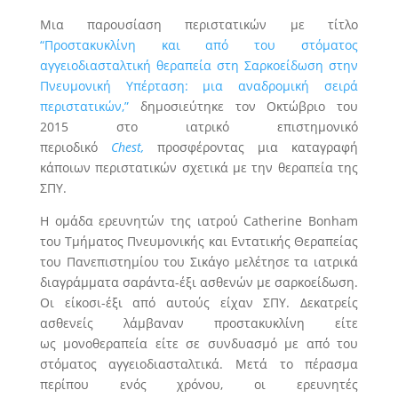
Μια παρουσίαση περιστατικών με τίτλο
“Προστακυκλίνη και από του στόματος
αγγειοδιασταλτική θεραπεία στη Σαρκοείδωση στην
Πνευμονική Υπέρταση: μια αναδρομική σειρά
περιστατικών,”
δημοσιεύτηκε τον Οκτώβριο του
2015 στο ιατρικό επιστημονικό
περιοδικό
Chest,
προσφέροντας μια καταγραφή
κάποιων περιστατικών σχετικά με την θεραπεία της
ΣΠΥ.
Η ομάδα ερευνητών της ιατρού Catherine Bonham
του Τμήματος Πνευμονικής και Εντατικής Θεραπείας
του Πανεπιστημίου του Σικάγο μελέτησε τα ιατρικά
διαγράμματα σαράντα-έξι ασθενών με σαρκοείδωση.
Οι είκοσι-έξι από αυτούς είχαν ΣΠΥ. Δεκατρείς
ασθενείς λάμβαναν προστακυκλίνη είτε
ως μονοθεραπεία είτε σε συνδυασμό με από του
στόματος αγγειοδιασταλτικά. Μετά το πέρασμα
περίπου ενός χρόνου, οι ερευνητές