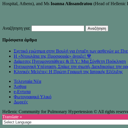
Hospital, Athens), and Ms
Ioanna Alissandratou
(Head of Hellenic 
Αναζήτηση για:
Πρόσφατα άρθρα
Σχετικό ερώτημα στην Βουλή για ένταξη των ασθενών με 
Η «Ντουλάπα της Προσφοράς» άνοιξε! 💙
Διάμεσες Πνευμονοπάθειες & Π.Υ.: Μια Σύνθετη Πρόκληση
Πνευμονική Υπέρταση, Σπάμε την σιωπή, Διεκδικούμε την ορ
Κλινικές Μελέτες: Η Πρώτη Γραμμή της Ιατρικής Εξέλιξης
Τελευταία Νέα
Άρθρα
e-Eντυπα
Φωτογραφικό Υλικό
Δωρεές
Hellenic Community for Pulmonary Hypertension © All rights reserv
Translate »