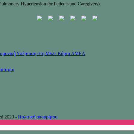
Pulmonary Hypertension for Patients and Caregivers).
Πνευμονική Υπέρταση στη Μπλε Κάρτα ΑΜΕΑ
ατότητα
ed 2023 -
Πολιτική απορρήτου