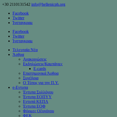
+30 2110131542
info@hellenicph.org
Facebook
Twitter
Ίνσταγκραμ
Facebook
Twitter
Ίνσταγκραμ
Τελευταία Νέα
Άρθρα
Ανακοινώσεις
Εκδηλώσεις/Καμπάνιες
Ε-cards
Επιστημονικά Άρθρα
Συνέδρια
Ο Τύπος για την Π.Υ.
e-Eντυπα
Έντυπα Συλλόγου
Έντυπα ΕΟΠΥΥ
Εντυπά ΚΕΠΑ
Έντυπα ΕΟΦ
Φόρμες Οξυγόνου
ΦΕΚ