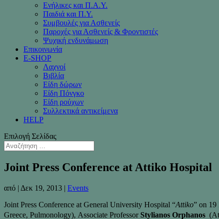
Ενήλικες και Π.Α.Υ.
Παιδιά και Π.Υ.
Συμβουλές για Ασθενείς
Παροχές για Ασθενείς & Φροντιστές
Ψυχική ενδυνάμωση
Επικοινωνία
Ε-SHOP
Λαχνοί
Βιβλία
Είδη δώρων
Είδη Πόνγκο
Είδη ρούχων
Συλλεκτικά αντικείμενα
HELP
Επιλογή Σελίδας
Joint Press Conference at Attiko Hospital
από
|
Δεκ 19, 2013
|
Events
Joint Press Conference at General University Hospital “
Attiko
” on 19
Greece, Pulmonology),
Associate Professor
Stylianos Orphanos
(Ath