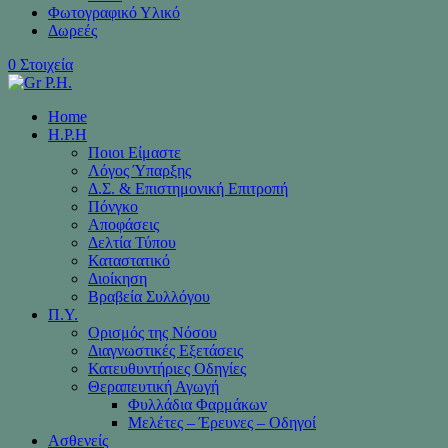
Φωτογραφικό Υλικό
Δωρεές
0 Στοιχεία
Home
H.P.H
Ποιοι Είμαστε
Λόγος Ύπαρξης
Δ.Σ. & Επιστημονική Επιτροπή
Πόνγκο
Αποφάσεις
Δελτία Τύπου
Καταστατικό
Διοίκηση
Βραβεία Συλλόγου
Π.Υ.
Ορισμός της Νόσου
Διαγνωστικές Εξετάσεις
Κατευθυντήριες Οδηγίες
Θεραπευτική Αγωγή
Φυλλάδια Φαρμάκων
Μελέτες – Έρευνες – Οδηγοί
Ασθενείς