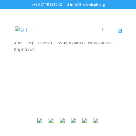
+30 2110131542
info@hellenicph.org
Κοπή πίτας Π.Y.
14/02/2021 μέσω Zoom
από
|
Φεβ 10, 2021
|
Ανακοινώσεις
,
Εκδηλώσεις/
Καμπάνιες