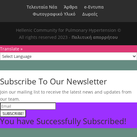
Τελευταία Νέα
Άρθρα
e-Eντυπα
Φωτογραφικό Υλικό
Δωρεές
Hellenic Community for Pulmonary Hypertension ©
All rights reserved 2023 -
Πολιτική απορρήτου
Translate »
Subscribe To Our Newsletter
Join our mailing list to receive the latest news and updates from
our team.
SUBSCRIBE!
You have Successfully Subscribed!