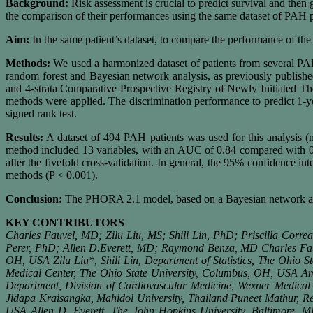
Background:
Risk assessment is crucial to predict survival and the
the comparison of their performances using the same dataset of PAH pa
Aim:
In the same patient’s dataset, to compare the performance of 
Methods:
We used a harmonized dataset of patients from several P
random forest and Bayesian network analysis, as previously publi
and 4-strata Comparative Prospective Registry of Newly Initiated
methods were applied. The discrimination performance to predict 1-y
signed rank test.
Results:
A dataset of 494 PAH patients was used for this analysis
method included 13 variables, with an AUC of 0.84 compared with 
after the fivefold cross-validation. In general, the 95% confidence 
methods (P < 0.001).
Conclusion:
The PHORA 2.1 model, based on a Bayesian network anal
KEY CONTRIBUTORS
Charles Fauvel, MD; Zilu Liu, MS; Shili Lin, PhD; Priscilla C
Perer, PhD; Allen D.Everett, MD; Raymond Benza, MD Charles Fauve
OH, USA Zilu Liu*, Shili Lin, Department of Statistics, The Ohio 
Medical Center, The Ohio State University, Columbus, OH, USA Am
Department, Division of Cardiovascular Medicine, Wexner Medical
Jidapa Kraisangka, Mahidol University, Thailand Puneet Mathur, R
USA Allen D. Everett, The John Hopkins University, Baltimore, 