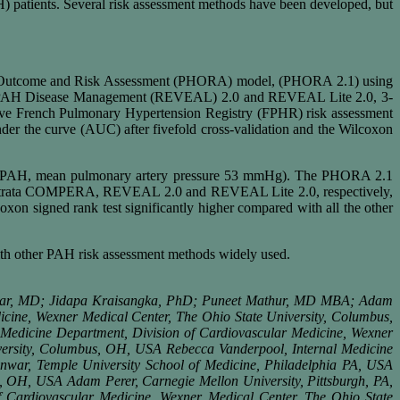
H) patients. Several risk assessment methods have been developed, but
sion Outcome and Risk Assessment (PHORA) model, (PHORA 2.1) using
-term PAH Disease Management (REVEAL) 2.0 and REVEAL Lite 2.0, 3-
ive French Pulmonary Hypertension Registry (FPHR) risk assessment
der the curve (AUC) after fivefold cross-validation and the Wilcoxon
able PAH, mean pulmonary artery pressure 53 mmHg). The PHORA 2.1
d 3-strata COMPERA, REVEAL 2.0 and REVEAL Lite 2.0, respectively,
xon signed rank test significantly higher compared with all the other
th other PAH risk assessment methods widely used.
anwar, MD; Jidapa Kraisangka, PhD; Puneet Mathur, MD MBA; Adam
cine, Wexner Medical Center, The Ohio State University, Columbus,
l Medicine Department, Division of Cardiovascular Medicine, Wexner
versity, Columbus, OH, USA Rebecca Vanderpool, Internal Medicine
nwar, Temple University School of Medicine, Philadelphia PA, USA
, OH, USA Adam Perer, Carnegie Mellon University, Pittsburgh, PA,
 Cardiovascular Medicine, Wexner Medical Center, The Ohio State