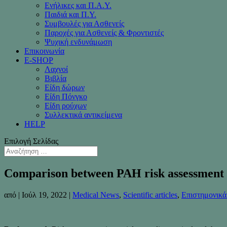
Ενήλικες και Π.Α.Υ.
Παιδιά και Π.Υ.
Συμβουλές για Ασθενείς
Παροχές για Ασθενείς & Φροντιστές
Ψυχική ενδυνάμωση
Επικοινωνία
Ε-SHOP
Λαχνοί
Βιβλία
Είδη δώρων
Είδη Πόνγκο
Είδη ρούχων
Συλλεκτικά αντικείμενα
HELP
Επιλογή Σελίδας
Comparison between PAH risk assessmen
από
|
Ιούλ 19, 2022
|
Medical News
,
Scientific articles
,
Επιστημονικ