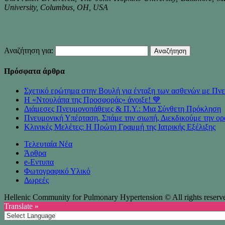
University, Columbus, OH, USA
Αναζήτηση για:
Πρόσφατα άρθρα
Σχετικό ερώτημα στην Βουλή για ένταξη των ασθενών με 
Η «Ντουλάπα της Προσφοράς» άνοιξε! 💙
Διάμεσες Πνευμονοπάθειες & Π.Υ.: Μια Σύνθετη Πρόκληση
Πνευμονική Υπέρταση, Σπάμε την σιωπή, Διεκδικούμε την ορ
Κλινικές Μελέτες: Η Πρώτη Γραμμή της Ιατρικής Εξέλιξης
Τελευταία Νέα
Άρθρα
e-Eντυπα
Φωτογραφικό Υλικό
Δωρεές
Hellenic Community for Pulmonary Hypertension © All rights reserv
Translate »