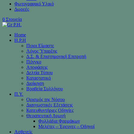
Φωτογραφικό Υλικό
Δωρεές
0 Στοιχεία
Home
H.P.H
Ποιοι Είμαστε
Λόγος Ύπαρξης
Δ.Σ. & Επιστημονική Επιτροπή
Πόνγκο
Αποφάσεις
Δελτία Τύπου
Καταστατικό
Διοίκηση
Βραβεία Συλλόγου
Π.Υ.
Ορισμός της Νόσου
Διαγνωστικές Εξετάσεις
Κατευθυντήριες Οδηγίες
Θεραπευτική Αγωγή
Φυλλάδια Φαρμάκων
Μελέτες – Έρευνες – Οδηγοί
Ασθενείς