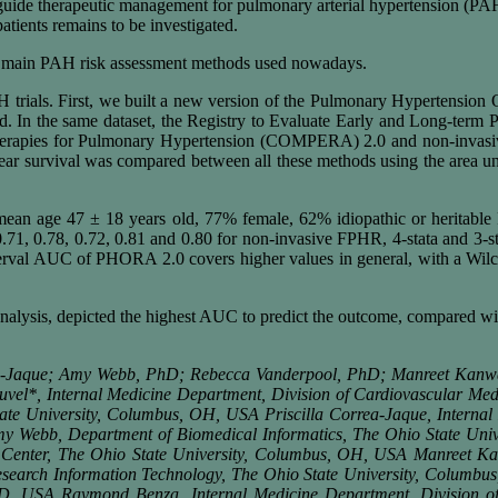
n guide therapeutic management for pulmonary arterial hypertension (PA
tients remains to be investigated.
the main PAH risk assessment methods used nowadays.
AH trials. First, we built a new version of the Pulmonary Hyperten
shed. In the same dataset, the Registry to Evaluate Early and Long
 Therapies for Pulmonary Hypertension (COMPERA) 2.0 and non-invas
ear survival was compared between all these methods using the area un
 (mean age 47 ± 18 years old, 77% female, 62% idiopathic or herit
0.71, 0.78, 0.72, 0.81 and 0.80 for non-invasive FPHR, 4-stata an
interval AUC of PHORA 2.0 covers higher values in general, with a Wilco
ysis, depicted the highest AUC to predict the outcome, compared wi
orrea-Jaque; Amy Webb, PhD; Rebecca Vanderpool, PhD; Manreet K
l*, Internal Medicine Department, Division of Cardiovascular Medi
State University, Columbus, OH, USA Priscilla Correa-Jaque, Interna
y Webb, Department of Biomedical Informatics, The Ohio State Uni
 Center, The Ohio State University, Columbus, OH, USA Manreet Ka
esearch Information Technology, The Ohio State University, Columbus
MD, USA Raymond Benza, Internal Medicine Department, Division of