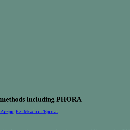
t methods including PHORA
ά Άρθρα
,
Κλ. Μελέτες - Έρευνες