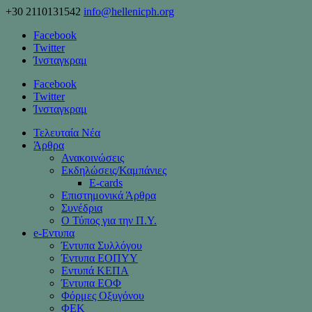
+30 2110131542
info@hellenicph.org
Facebook
Twitter
Ίνσταγκραμ
Facebook
Twitter
Ίνσταγκραμ
Τελευταία Νέα
Άρθρα
Ανακοινώσεις
Εκδηλώσεις/Καμπάνιες
Ε-cards
Επιστημονικά Άρθρα
Συνέδρια
Ο Τύπος για την Π.Υ.
e-Eντυπα
Έντυπα Συλλόγου
Έντυπα ΕΟΠΥΥ
Εντυπά ΚΕΠΑ
Έντυπα ΕΟΦ
Φόρμες Οξυγόνου
ΦΕΚ