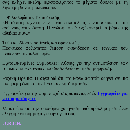
σας ελέγχει εκείνη, εξασφαλίζοντας το μέγιστο όφελος με τη
λιγότερη δυνατή ταλαιπωρία.
Η Φιλοσοφία της Εκπαίδευσης
«Η σωστή τεχνική δεν είναι πολυτέλεια, είναι δικαίωμα του
ασθενούς στην άνεση. Η γνώση του “πώς” αφαιρεί το βάρος της
αβεβαιότητας.»
Τι θα κερδίσουν ασθενείς και φροντιστές:
Πρακτικές Δεξιότητες: Άμεση εκπαίδευση σε τεχνικές που
μειώνουν την ταλαιπωρία.
Εξατομικευμένες Συμβουλές: Λύσεις για την αντιμετώπιση των
τοπικών παρενεργειών που δυσκολεύουν τη συμμόρφωση.
Ψυχική Ηρεμία: Η σιγουριά ότι “το κάνω σωστά” οδηγεί σε μια
πιο ήρεμη ζωή με την Πνευμονική Υπέρταση.
Εγγραφείτε για την συμμετοχή σας πατώντας εδώ:
Εγγραφείτε για
να συμμετάσχετε
Μετατρέπουμε την υποδόρια χορήγηση από πρόκληση σε έναν
ελεγχόμενο σύμμαχο για την υγεία σας.
#GR.P.H.