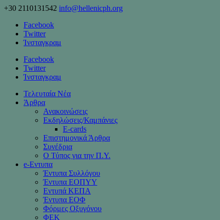
+30 2110131542
info@hellenicph.org
Facebook
Twitter
Ίνσταγκραμ
Facebook
Twitter
Ίνσταγκραμ
Τελευταία Νέα
Άρθρα
Ανακοινώσεις
Εκδηλώσεις/Καμπάνιες
Ε-cards
Επιστημονικά Άρθρα
Συνέδρια
Ο Τύπος για την Π.Υ.
e-Eντυπα
Έντυπα Συλλόγου
Έντυπα ΕΟΠΥΥ
Εντυπά ΚΕΠΑ
Έντυπα ΕΟΦ
Φόρμες Οξυγόνου
ΦΕΚ