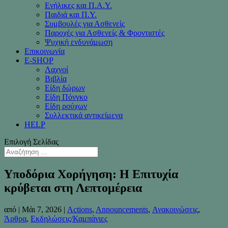
Ενήλικες και Π.Α.Υ.
Παιδιά και Π.Υ.
Συμβουλές για Ασθενείς
Παροχές για Ασθενείς & Φροντιστές
Ψυχική ενδυνάμωση
Επικοινωνία
Ε-SHOP
Λαχνοί
Βιβλία
Είδη δώρων
Είδη Πόνγκο
Είδη ρούχων
Συλλεκτικά αντικείμενα
HELP
Επιλογή Σελίδας
Υποδόρια Χορήγηση: Η Επιτυχία
κρύβεται στη Λεπτομέρεια
από
|
Μάι 7, 2026
|
Actions
,
Announcements
,
Ανακοινώσεις
,
Άρθρα
,
Εκδηλώσεις/Καμπάνιες