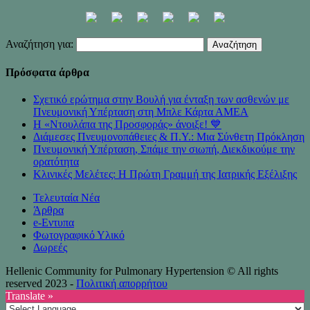
Αναζήτηση για:
Πρόσφατα άρθρα
Σχετικό ερώτημα στην Βουλή για ένταξη των ασθενών με
Πνευμονική Υπέρταση στη Μπλε Κάρτα ΑΜΕΑ
Η «Ντουλάπα της Προσφοράς» άνοιξε! 💙
Διάμεσες Πνευμονοπάθειες & Π.Υ.: Μια Σύνθετη Πρόκληση
Πνευμονική Υπέρταση, Σπάμε την σιωπή, Διεκδικούμε την
ορατότητα
Κλινικές Μελέτες: Η Πρώτη Γραμμή της Ιατρικής Εξέλιξης
Τελευταία Νέα
Άρθρα
e-Eντυπα
Φωτογραφικό Υλικό
Δωρεές
Hellenic Community for Pulmonary Hypertension © All rights
reserved 2023 -
Πολιτική απορρήτου
Translate »