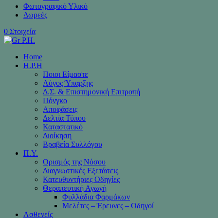
Φωτογραφικό Υλικό
Δωρεές
0 Στοιχεία
Home
H.P.H
Ποιοι Είμαστε
Λόγος Ύπαρξης
Δ.Σ. & Επιστημονική Επιτροπή
Πόνγκο
Αποφάσεις
Δελτία Τύπου
Καταστατικό
Διοίκηση
Βραβεία Συλλόγου
Π.Υ.
Ορισμός της Νόσου
Διαγνωστικές Εξετάσεις
Κατευθυντήριες Οδηγίες
Θεραπευτική Αγωγή
Φυλλάδια Φαρμάκων
Μελέτες – Έρευνες – Οδηγοί
Ασθενείς