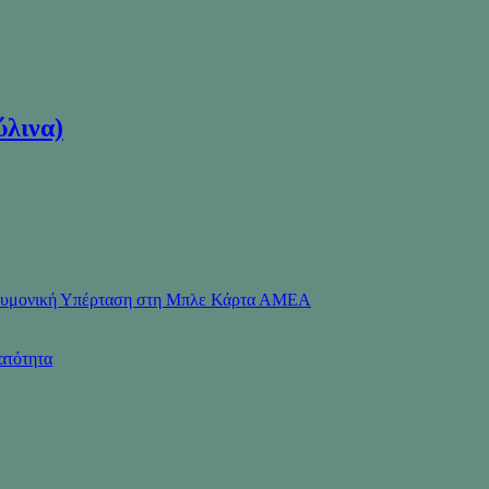
ύλινα)
Πνευμονική Υπέρταση στη Μπλε Κάρτα ΑΜΕΑ
ατότητα