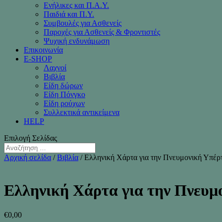
Ενήλικες και Π.Α.Υ.
Παιδιά και Π.Υ.
Συμβουλές για Ασθενείς
Παροχές για Ασθενείς & Φροντιστές
Ψυχική ενδυνάμωση
Επικοινωνία
Ε-SHOP
Λαχνοί
Βιβλία
Είδη δώρων
Είδη Πόνγκο
Είδη ρούχων
Συλλεκτικά αντικείμενα
HELP
Επιλογή Σελίδας
Αρχική σελίδα
/
Βιβλία
/ Ελληνική Χάρτα για την Πνευμονική Υπέρ
Ελληνική Χάρτα για την Πνευμ
€
0,00