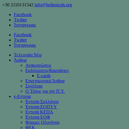
+30 2110131542
info@hellenicph.org
Facebook
Twitter
Ίνσταγκραμ
Facebook
Twitter
Ίνσταγκραμ
Τελευταία Νέα
Άρθρα
Ανακοινώσεις
Εκδηλώσεις/Καμπάνιες
Ε-cards
Επιστημονικά Άρθρα
Συνέδρια
Ο Τύπος για την Π.Υ.
e-Eντυπα
Έντυπα Συλλόγου
Έντυπα ΕΟΠΥΥ
Εντυπά ΚΕΠΑ
Έντυπα ΕΟΦ
Φόρμες Οξυγόνου
ΦΕΚ