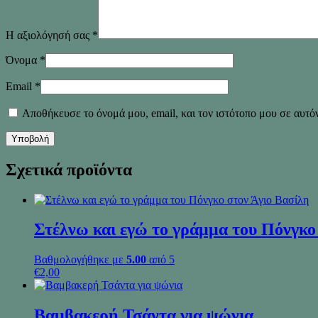
Η αξιολόγησή σας
*
Όνομα
*
Email
*
Αποθήκευσε το όνομά μου, email, και τον ιστότοπο μου σε αυτό
Σχετικά προϊόντα
Στέλνω και εγώ το γράμμα του Πόνγκο
Βαθμολογήθηκε με
5.00
από 5
€
2,00
Βαμβακερή Τσάντα για ψώνια