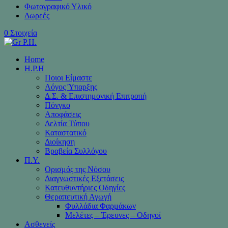
Φωτογραφικό Υλικό
Δωρεές
0 Στοιχεία
Home
H.P.H
Ποιοι Είμαστε
Λόγος Ύπαρξης
Δ.Σ. & Επιστημονική Επιτροπή
Πόνγκο
Αποφάσεις
Δελτία Τύπου
Καταστατικό
Διοίκηση
Βραβεία Συλλόγου
Π.Υ.
Ορισμός της Νόσου
Διαγνωστικές Εξετάσεις
Κατευθυντήριες Οδηγίες
Θεραπευτική Αγωγή
Φυλλάδια Φαρμάκων
Μελέτες – Έρευνες – Οδηγοί
Ασθενείς