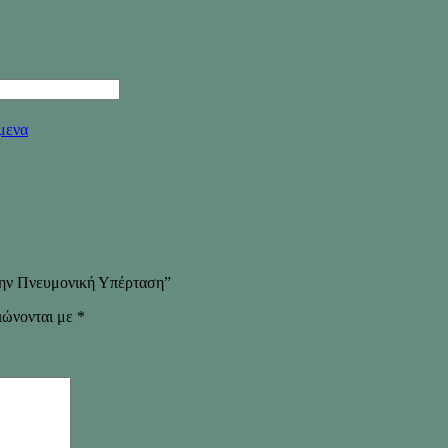
ίμενα
 την Πνευμονική Υπέρταση”
ιώνονται με
*