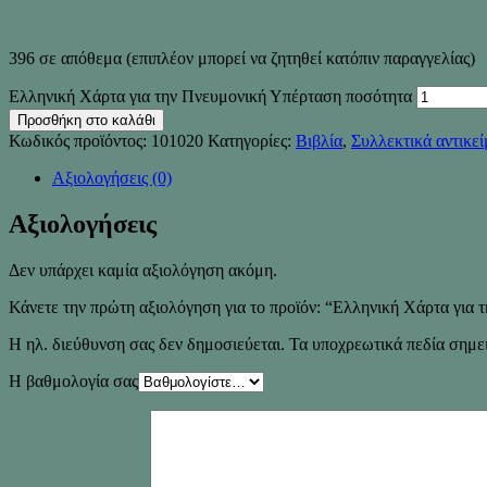
396 σε απόθεμα (επιπλέον μπορεί να ζητηθεί κατόπιν παραγγελίας)
Ελληνική Χάρτα για την Πνευμονική Υπέρταση ποσότητα
Προσθήκη στο καλάθι
Κωδικός προϊόντος:
101020
Κατηγορίες:
Βιβλία
,
Συλλεκτικά αντικε
Αξιολογήσεις (0)
Αξιολογήσεις
Δεν υπάρχει καμία αξιολόγηση ακόμη.
Κάνετε την πρώτη αξιολόγηση για το προϊόν: “Ελληνική Χάρτα για
Η ηλ. διεύθυνση σας δεν δημοσιεύεται.
Τα υποχρεωτικά πεδία σημε
Η βαθμολογία σας