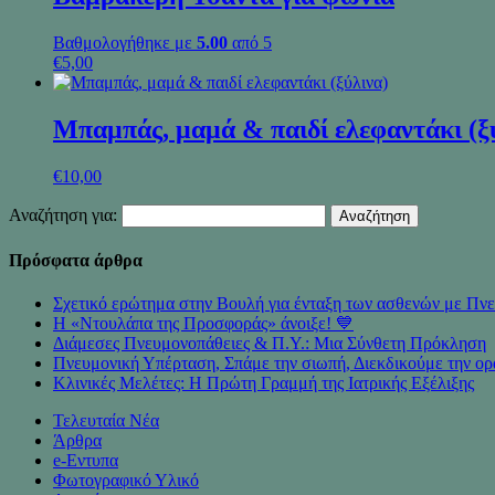
Βαθμολογήθηκε με
5.00
από 5
€
5,00
Μπαμπάς, μαμά & παιδί ελεφαντάκι (ξ
€
10,00
Αναζήτηση για:
Πρόσφατα άρθρα
Σχετικό ερώτημα στην Βουλή για ένταξη των ασθενών με 
Η «Ντουλάπα της Προσφοράς» άνοιξε! 💙
Διάμεσες Πνευμονοπάθειες & Π.Υ.: Μια Σύνθετη Πρόκληση
Πνευμονική Υπέρταση, Σπάμε την σιωπή, Διεκδικούμε την ορ
Κλινικές Μελέτες: Η Πρώτη Γραμμή της Ιατρικής Εξέλιξης
Τελευταία Νέα
Άρθρα
e-Eντυπα
Φωτογραφικό Υλικό